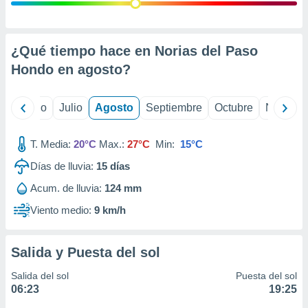
ados con el
 seleccionar
o.
calización
¿Qué tiempo hace en Norias del Paso
precisa e
Hondo en
agosto
?
ión mediante
, publicidad
yo
Junio
Julio
Agosto
Septiembre
Octubre
Noviemb
dos,
 publicidad
T. Media:
20°C
Max.:
27°C
Min:
15°C
,
Días de lluvia:
15
días
ón de
 desarrollo
Acum. de lluvia:
124 mm
s.
Viento medio:
9 km/h
tros 1199
ios
Salida y Puesta del sol
Salida del sol
Puesta del sol
06:23
19:25