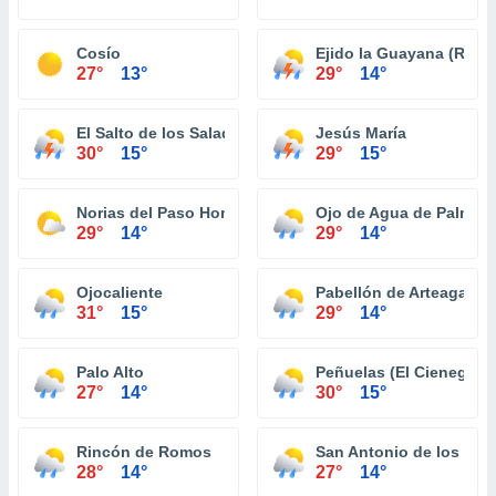
Cosío
Ejido la Guayana (Ranc
27°
13°
29°
14°
El Salto de los Salado
Jesús María
30°
15°
29°
15°
Norias del Paso Hondo
Ojo de Agua de Palmita
29°
14°
29°
14°
Ojocaliente
Pabellón de Arteaga
31°
15°
29°
14°
Palo Alto
Peñuelas (El Cienegal)
27°
14°
30°
15°
Rincón de Romos
San Antonio de los Río
28°
14°
27°
14°