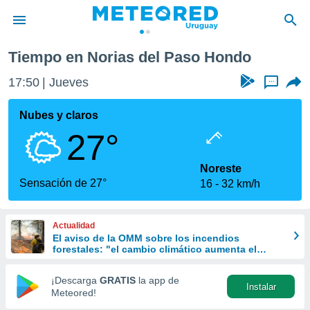
ondo
Tiempo en Norias del Paso Hondo
privacidad
17:50
Jueves
...
o de
om.uy
com.uy) ha
Nubes y claros
ado por
27°
es para
ue la
 que se
Noreste
e calidad.
Sensación de 27°
16
32 km/h
eder a este
ediante las
opciones:
Actualidad
El aviso de la OMM sobre los incendios
ookies y
forestales: "el cambio climático aumenta el
e forma
riesgo, pero no es el único culpable
¡Descarga
GRATIS
la app de
Instalar
d digital
Meteored!
ada, basada