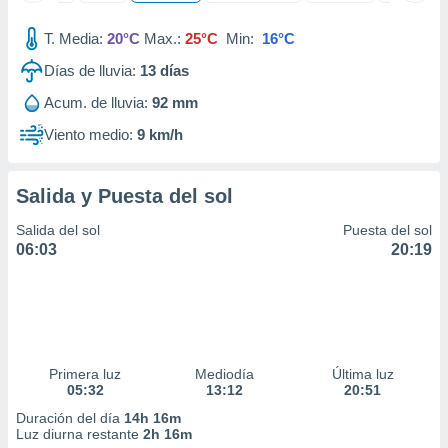
ados con el
 seleccionar
T. Media:
20°C
Max.:
25°C
Min:
16°C
o.
Días de lluvia:
13
días
calización
precisa e
Acum. de lluvia:
92 mm
ión mediante
Viento medio:
9 km/h
, publicidad
dos,
Salida y Puesta del sol
 publicidad
,
Salida del sol
Puesta del sol
ón de
06:03
20:19
 desarrollo
s.
tros 1199
ios
Primera luz
Mediodía
Última luz
05:32
13:12
20:51
Duración del día
14h 16m
Luz diurna restante
2h 16m