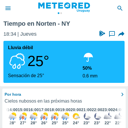
Tiempo en Norten - NY
privacidad
18:34
Jueves
...
o de
om.uy
com.uy) ha
Lluvia débil
ado por
25°
es para
ue la
 que se
50%
e calidad.
Sensación de 25°
0.6 mm
eder a este
ediante las
opciones:
Por hora
ookies y
Cielos nubosos en las próximas horas
e forma
3:00
14:00
15:00
16:00
17:00
18:00
19:00
20:00
21:00
22:00
23:00
24:00
d digital
27°
28°
27°
28°
26°
25°
25°
24°
23°
23°
22°
22°
ada, basada