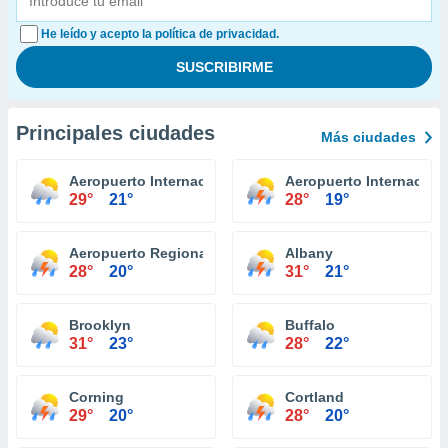
He leído y acepto la política de privacidad.
Principales ciudades
Más ciudades
Aeropuerto Internacional Niagara Falls
Aeropuerto Internaciona
29°
21°
28°
19°
Aeropuerto Regional Ithaca Tompkins
Albany
28°
20°
31°
21°
Brooklyn
Buffalo
31°
23°
28°
22°
Corning
Cortland
29°
20°
28°
20°