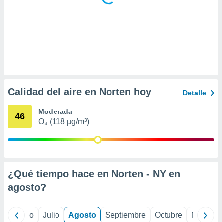
ar perfiles
idad
a, utilizar
a
 la
da, crear un
personalizar
o, uso de
Calidad del aire en Norten hoy
a la
Detalle
e contenido
do, medir el
Moderada
46
 de la
O₃ (118 µg/m³)
medir el
 del
 comprender
 través de
s o a través
¿Qué tiempo hace en Norten - NY en
nación de
edentes de
agosto
?
fuentes,
y mejora de
os, uso de
yo
Junio
Julio
Agosto
Septiembre
Octubre
Noviemb