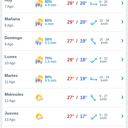
80%
ublicidad y
8
-
26
29°
/
20°
4.9 mm
km/h
7 Ago
do en
 mismo.
Mañana
80%
15
-
38
29°
/
20°
sultar más
4 mm
km/h
8 Ago
 en nuestra
 Cookies
y
Domingo
50%
15
-
34
ualquier
27°
/
19°
0.3 mm
km/h
9 Ago
ento
 botón
Lunes
70%
8
-
22
29°
/
18°
ación de
1.4 mm
km/h
10 Ago
kies
 disponible
Martes
90%
15
-
33
e nuestra
27°
/
19°
9.9 mm
km/h
11 Ago
.
Miércoles
IVAMENTE,
8
-
27
27°
/
18°
km/h
12 Ago
as
Jueves
5
-
24
27°
/
17°
 a cookies
km/h
13 Ago
 no aceptar