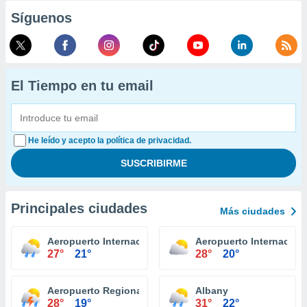
Síguenos
El Tiempo en tu email
He leído y acepto la política de privacidad.
Principales ciudades
Más ciudades
Aeropuerto Internacional Niagara Falls
Aeropuerto Internaciona
27°
21°
28°
20°
Aeropuerto Regional Ithaca Tompkins
Albany
28°
19°
31°
22°