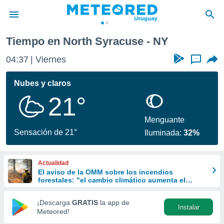
se
Tiempo en North Syracuse - NY
privacidad
04:37
Viernes
...
o de
om.uy
com.uy) ha
Nubes y claros
ado por
21°
es para
ue la
 que se
Menguante
e calidad.
Sensación de 21°
Iluminada:
32%
eder a este
ediante las
opciones:
Actualidad
El aviso de la OMM sobre los incendios
ookies y
forestales: "el cambio climático aumenta el
e forma
riesgo, pero no es el único culpable
¡Descarga
GRATIS
la app de
Instalar
d digital
Meteored!
ada, basada