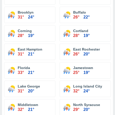
Brooklyn
Buffalo
31°
24°
26°
22°
Corning
Cortland
28°
19°
28°
19°
East Hampton
East Rochester
31°
21°
26°
20°
Florida
Jamestown
33°
21°
25°
19°
Lake George
Long Island City
31°
20°
32°
24°
Middletown
North Syracuse
32°
21°
29°
20°