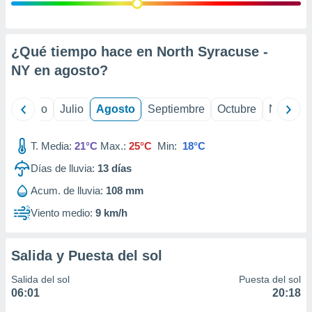
ados con el
 seleccionar
o.
calización
¿Qué tiempo hace en North Syracuse -
precisa e
NY en
agosto
?
ión mediante
, publicidad
yo
Junio
Julio
Agosto
Septiembre
Octubre
Noviemb
dos,
 publicidad
T. Media:
21°C
Max.:
25°C
Min:
18°C
,
Días de lluvia:
13
días
ón de
 desarrollo
Acum. de lluvia:
108 mm
s.
Viento medio:
9 km/h
tros 1199
ios
Salida y Puesta del sol
Salida del sol
Puesta del sol
06:01
20:18