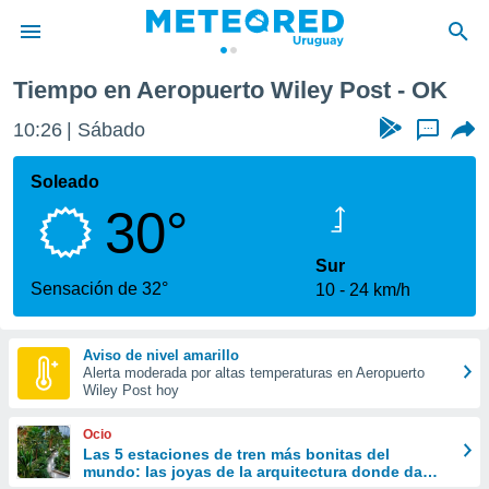
ey Post
Tiempo en Aeropuerto Wiley Post - OK
privacidad
10:26
Sábado
...
o de
om.uy
com.uy) ha
Soleado
ado por
30°
es para
ue la
 que se
Sur
e calidad.
Sensación de 32°
10
24 km/h
eder a este
ediante las
opciones:
Aviso de nivel amarillo
Alerta moderada por altas temperaturas en Aeropuerto
ookies y
Wiley Post hoy
e forma
Ocio
d digital
Las 5 estaciones de tren más bonitas del
mundo: las joyas de la arquitectura donde da
ada, basada