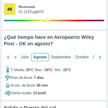
ados con el
 seleccionar
Moderada
46
o.
O₃ (118 µg/m³)
calización
precisa e
ión mediante
, publicidad
¿Qué tiempo hace en Aeropuerto Wiley
Post - OK en
agosto
?
dos,
 publicidad
,
yo
Junio
Julio
Agosto
Septiembre
Octubre
Noviemb
ón de
 desarrollo
s.
T. Media:
28°C
Max.:
34°C
Min:
22°C
tros 1199
Días de lluvia:
7
días
ios
Acum. de lluvia:
66 mm
Viento medio:
13 km/h
Salida y Puesta del sol