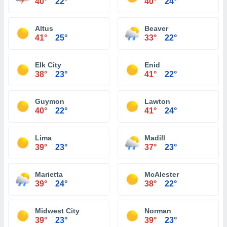
40°
22°
40°
24°
Altus
Beaver
41°
25°
33°
22°
Elk City
Enid
38°
23°
41°
22°
Guymon
Lawton
40°
22°
41°
24°
Lima
Madill
39°
23°
37°
23°
Marietta
McAlester
39°
24°
38°
22°
Midwest City
Norman
39°
23°
39°
23°