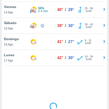
ón de
uedes
Viernes
50%
25
-
56
40°
/
29°
uestro sitio
0.4 mm
km/h
14 Ago
ed.com.uy.
o, te
Sábado
 de que
18
-
42
39°
/
30°
km/h
15 Ago
talarán
e sean
para
Domingo
9
-
31
41°
/
27°
a
km/h
16 Ago
por el sitio
o se
Lunes
14
-
34
cookies para
42°
/
30°
km/h
17 Ago
nto ni para
licidad o
ado, aunque
sualizar
general no
ada. Puedes
 instalación
y acceder a
io web a