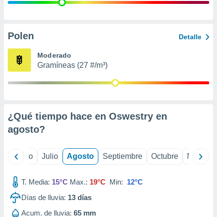
ados con el
 seleccionar
o.
calización
Polen
Detalle
precisa e
ión mediante
Moderado
Gramíneas (27 #/m³)
, publicidad
dos,
 publicidad
,
¿Qué tiempo hace en Oswestry en
ón de
 desarrollo
agosto
?
s.
tros 1199
yo
Junio
Julio
Agosto
Septiembre
Octubre
Noviemb
ios
T. Media:
15°C
Max.:
19°C
Min:
12°C
Días de lluvia:
13
días
Acum. de lluvia:
65 mm