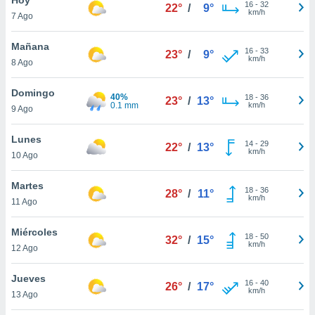
ublicidad y
16
-
32
22°
/
9°
km/h
7 Ago
do en
 mismo.
Mañana
16
-
33
23°
/
9°
sultar más
km/h
8 Ago
 en nuestra
 Cookies
y
Domingo
40%
18
-
36
ualquier
23°
/
13°
0.1 mm
km/h
9 Ago
ento
 botón
Lunes
14
-
29
22°
/
13°
ación de
km/h
10 Ago
kies
 disponible
Martes
18
-
36
e nuestra
28°
/
11°
km/h
11 Ago
.
Miércoles
IVAMENTE,
18
-
50
32°
/
15°
km/h
12 Ago
as
Jueves
16
-
40
26°
/
17°
 a cookies
km/h
13 Ago
 no aceptar