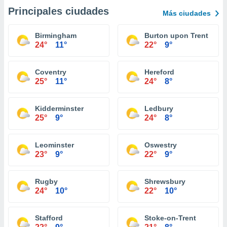
Principales ciudades
Más ciudades
Birmingham
Burton upon Trent
24°
11°
22°
9°
Coventry
Hereford
25°
11°
24°
8°
Kidderminster
Ledbury
25°
9°
24°
8°
Leominster
Oswestry
23°
9°
22°
9°
Rugby
Shrewsbury
24°
10°
22°
10°
Stafford
Stoke-on-Trent