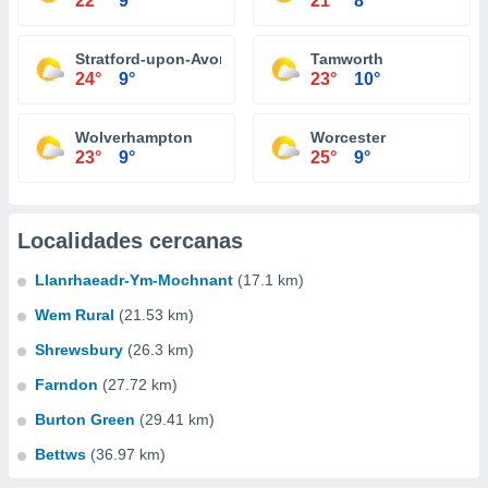
22°
9°
21°
8°
Stratford-upon-Avon
Tamworth
24°
9°
23°
10°
Wolverhampton
Worcester
23°
9°
25°
9°
Localidades cercanas
Llanrhaeadr-Ym-Mochnant
(17.1 km)
Wem Rural
(21.53 km)
Shrewsbury
(26.3 km)
Farndon
(27.72 km)
Burton Green
(29.41 km)
Bettws
(36.97 km)