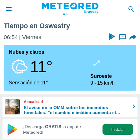
Tiempo en Oswestry
privacidad
06:54
Viernes
...
o de
om.uy
com.uy) ha
Nubes y claros
ado por
11°
es para
ue la
 que se
Suroeste
e calidad.
Sensación de 11°
9
15 km/h
eder a este
ediante las
opciones:
Actualidad
El aviso de la OMM sobre los incendios
ookies y
forestales: "el cambio climático aumenta el
e forma
riesgo, pero no es el único culpable
¡Descarga
GRATIS
la app de
Instalar
d digital
Meteored!
ada, basada