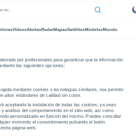
ticias
Vídeos
Alertas
Radar
Mapas
Satélites
Modelos
Mundo
borado por profesionales para garantizar que la información
ediante las siguientes opciones:
o
ecogida mediante cookies o tecnologías similares, nos permite
on altos estándares de calidad sin coste.
eb aceptando la instalación de todas las cookies, ya sean
 y análisis del comportamiento en el sitio web, así como
...
ntenido personalizado en función del mismo. Puedes consultar
alquier momento el consentimiento pulsando el botón
Por hora
uestra página web.
Intervalos nubosos en las
próximas horas