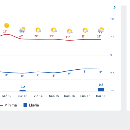
10
24°
22°
22°
22°
22°
22°
7.5
21°
5
9°
9°
2.5
9°
8°
8°
8°
8°
0.5
0.2
mm
Mié
12
Jue
13
Vie
14
Sáb
15
Dom
16
Lun
17
Mar
18
Mínima
Lluvia