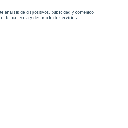
1.5 mm
21°
/
9°
22°
/
8°
22°
/
8°
24°
/
8°
e análisis de dispositivos, publicidad y contenido
n de audiencia y desarrollo de servicios.
-
34
km/h
14
-
54
km/h
14
-
52
km/h
10
-
44
km/h
s
Noroeste
1 Bajo
7°
3
-
24 km/h
FPS:
no
s
Norte
0 Bajo
4°
3
-
22 km/h
FPS:
no
s
Noroeste
0 Bajo
3°
1
-
16 km/h
FPS:
no
ado
Sur
0 Bajo
3°
1
-
11 km/h
FPS:
no