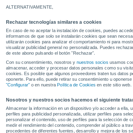
10°
ALTERNATIVAMENTE,
Rechazar tecnologías similares a cookies
Menguant
En caso de no aceptar la instalación de cookies, puedes accede
Iluminada
Sensación de 10°
informamos de que solo se instalarán cookies que sean necesari
utilizarán cookies para analizar el comportamiento ni para most
visualizar publicidad general no personalizada. Puedes rechazar
de este abono pulsando el botón "Rechazar".
Actualidad
El aviso de la OMM sobre los incendios fores
Con su consentimiento, nosotros y
nuestros socios
usamos cooki
"el cambio climático aumenta el riesgo, pero
almacenar, acceder y procesar datos personales como su visita e
es el único culpable
cookies. Es posible que algunos proveedores traten tus datos pe
Tiempo 1 - 7 días
Actualidad
Mapa de nubosidad
oponerte. Para ello, puede retirar su consentimiento u oponerse
"Configurar"
o en nuestra
Política de Cookies
en este sitio web.
Nosotros y nuestros socios hacemos el siguiente trata
Mañana
Sábado
D
Hoy
Almacenar la información en un dispositivo y/o acceder a ella, 
7 Ago
8 Ago
6 Ago
perfiles para publicidad personalizada, utilizar perfiles para sele
personalizar el contenido, uso de perfiles para la selección de c
medir el rendimiento del contenido, comprender al público a tra
procedentes de diferentes fuentes, desarrollo y mejora de los se