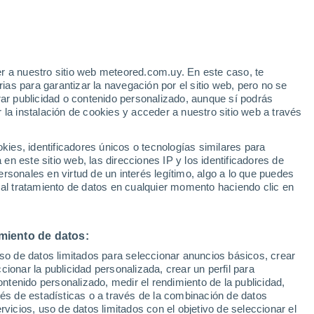
e
r a nuestro sitio web meteored.com.uy. En este caso, te
:
43%
as para garantizar la navegación por el sitio web, pero no se
rar publicidad o contenido personalizado, aunque sí podrás
 la instalación de cookies y acceder a nuestro sitio web a través
tales:
es, identificadores únicos o tecnologías similares para
 no
n este sitio web, las direcciones IP y los identificadores de
rsonales en virtud de un interés legítimo, algo a lo que puedes
Radar de lluvia
Satélites
Modelos
 al tratamiento de datos en cualquier momento haciendo clic en
miento de datos:
omingo
Lunes
Martes
Miércoles
uso de datos limitados para seleccionar anuncios básicos, crear
9 Ago
10 Ago
11 Ago
12 Ago
ccionar la publicidad personalizada, crear un perfil para
ontenido personalizado, medir el rendimiento de la publicidad,
vés de estadísticas o a través de la combinación de datos
rvicios, uso de datos limitados con el objetivo de seleccionar el
80%