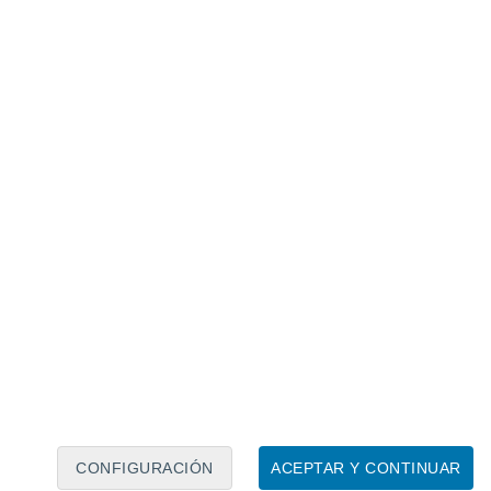
Calendario lunar
Lun
Mar
Mié
Jue
Vie
Sáb
Dom
6
7
8
9
10
11
12
13
14
15
16
17
18
19
CONFIGURACIÓN
ACEPTAR Y CONTINUAR