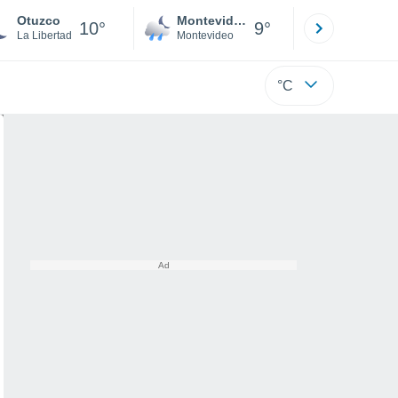
Otuzco
Montevideo
Maldonad
10°
9°
La Libertad
Montevideo
Maldonado
°C