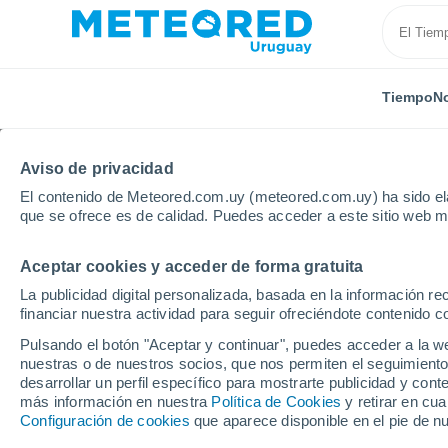
Tiempo
No
Aviso de privacidad
El contenido de Meteored.com.uy (meteored.com.uy) ha sido ela
que se ofrece es de calidad. Puedes acceder a este sitio web m
Aceptar cookies y acceder de forma gratuita
Inicio
Perú
Departamento de La Libertad
Otuzc
La publicidad digital personalizada, basada en la información r
financiar nuestra actividad para seguir ofreciéndote contenido c
Tiempo en Otuzco
Pulsando el botón "Aceptar y continuar", puedes acceder a la w
nuestras o de nuestros socios, que nos permiten el seguimiento
23:37
Jueves
desarrollar un perfil específico para mostrarte publicidad y co
más información en nuestra
Política de Cookies
y retirar en cu
Configuración de cookies
que aparece disponible en el pie de n
Cielo despejado