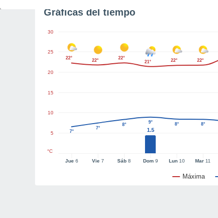
Gráficas del tiempo
30
25
22°
22°
22°
22°
22°
21°
20
15
10
9°
8°
8°
8°
7°
1.5
7°
5
°C
Jue
6
Vie
7
Sáb
8
Dom
9
Lun
10
Mar
11
Máxima