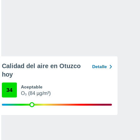
Calidad del aire en Otuzco
Detalle
hoy
Aceptable
34
O₃ (84 µg/m³)