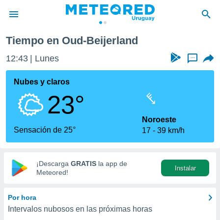
Tiempo en Oud-Beijerland
privacidad
12:43
Lunes
...
o de
om.uy
com.uy) ha
Nubes y claros
ado por
23°
es para
ue la
 que se
Noroeste
e calidad.
Sensación de 25°
17
39 km/h
eder a este
ediante las
opciones:
¡Descarga
GRATIS
la app de
Instalar
ookies y
Meteored!
e forma
Por hora
d digital
Intervalos nubosos en las próximas horas
ada, basada