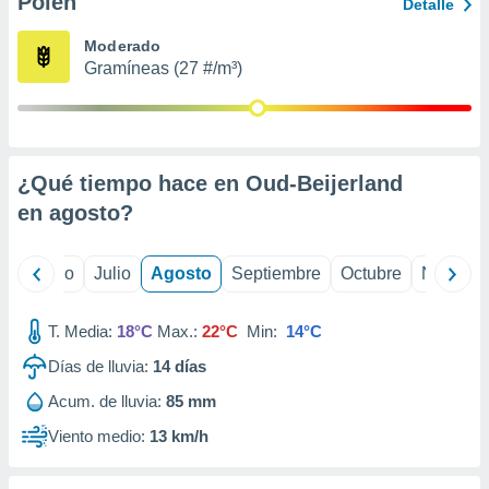
Polen
ados con el
Detalle
 seleccionar
o.
Moderado
Gramíneas (27 #/m³)
calización
precisa e
ión mediante
, publicidad
¿Qué tiempo hace en Oud-Beijerland
dos,
en
agosto
?
 publicidad
,
ón de
yo
Junio
Julio
Agosto
Septiembre
Octubre
Noviemb
 desarrollo
s.
T. Media:
18°C
Max.:
22°C
Min:
14°C
tros 1199
ios
Días de lluvia:
14
días
Acum. de lluvia:
85 mm
Viento medio:
13 km/h