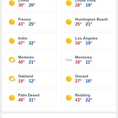
Chino
Chula Vista
39°
20°
28°
19°
Fresno
Huntington Beach
43°
25°
25°
21°
Indio
Los Ángeles
47°
32°
34°
19°
Modesto
Monterey
40°
21°
18°
11°
Oakland
Oxnard
19°
12°
27°
16°
Palm Desert
Redding
46°
31°
43°
22°