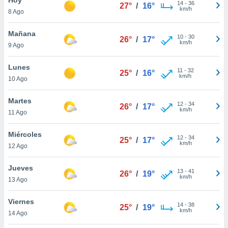
ublicidad y
14
-
36
27°
/
16°
km/h
8 Ago
do en
 mismo.
Mañana
10
-
30
26°
/
17°
sultar más
km/h
9 Ago
 en nuestra
 Cookies
y
Lunes
11
-
32
ualquier
25°
/
16°
km/h
10 Ago
ento
 botón
Martes
12
-
34
26°
/
17°
ación de
km/h
11 Ago
kies
 disponible
Miércoles
12
-
34
e nuestra
25°
/
17°
km/h
12 Ago
.
Jueves
IVAMENTE,
13
-
41
26°
/
19°
km/h
13 Ago
as
Viernes
14
-
38
25°
/
19°
 a cookies
km/h
14 Ago
 no aceptar