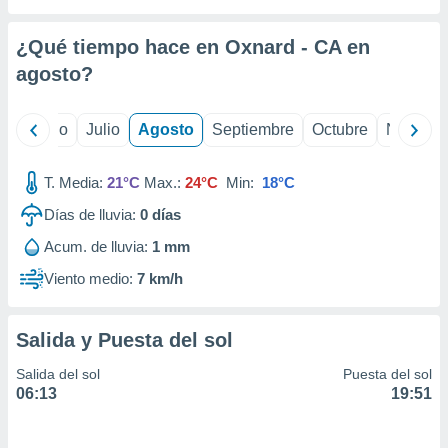
ados con el
 seleccionar
o.
¿Qué tiempo hace en Oxnard - CA en
calización
agosto
?
precisa e
ión mediante
yo
Junio
Julio
Agosto
Septiembre
Octubre
Noviemb
, publicidad
T. Media:
21°C
Max.:
24°C
Min:
18°C
dos,
 publicidad
Días de lluvia:
0
días
,
ón de
Acum. de lluvia:
1 mm
 desarrollo
Viento medio:
7 km/h
s.
tros 1199
ios
Salida y Puesta del sol
Salida del sol
Puesta del sol
06:13
19:51