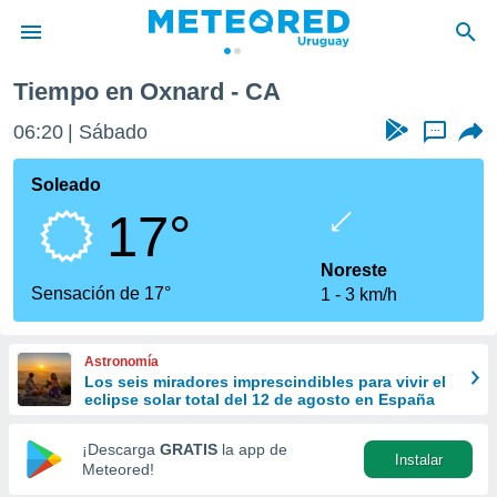
Tiempo en Oxnard - CA
privacidad
06:20
Sábado
...
o de
om.uy
com.uy) ha
Soleado
ado por
17°
es para
ue la
 que se
Noreste
e calidad.
Sensación de 17°
1
3 km/h
eder a este
ediante las
opciones:
Astronomía
Los seis miradores imprescindibles para vivir el
ookies y
eclipse solar total del 12 de agosto en España
e forma
¡Descarga
GRATIS
la app de
Instalar
d digital
Meteored!
ada, basada