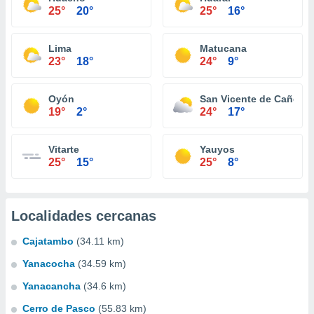
25°
20°
25°
16°
Lima
Matucana
23°
18°
24°
9°
Oyón
San Vicente de Cañete
19°
2°
24°
17°
Vitarte
Yauyos
25°
15°
25°
8°
Localidades cercanas
Cajatambo
(34.11 km)
Yanacocha
(34.59 km)
Yanacancha
(34.6 km)
Cerro de Pasco
(55.83 km)