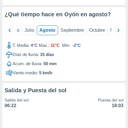
ados con el
 seleccionar
o.
¿Qué tiempo hace en Oyón en
agosto
?
calización
precisa e
yo
Junio
Julio
Agosto
Septiembre
Octubre
Noviemb
ión mediante
, publicidad
T. Media:
4°C
Max.:
11°C
Min:
-2°C
dos,
Días de lluvia:
15
días
 publicidad
Acum. de lluvia:
50 mm
,
ón de
Viento medio:
5 km/h
 desarrollo
s.
tros 1199
Salida y Puesta del sol
ios
Salida del sol
Puesta del sol
06:22
18:03