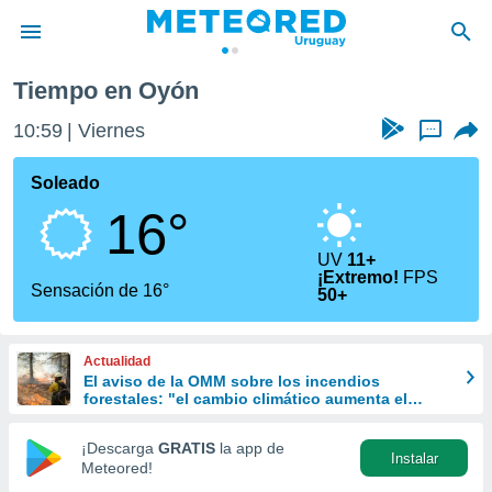
Tiempo en Oyón
privacidad
10:59
Viernes
...
o de
om.uy
com.uy) ha
Soleado
ado por
16°
es para
ue la
 que se
UV
11+
¡Extremo!
FPS
e calidad.
Sensación de 16°
50+
eder a este
ediante las
opciones:
Actualidad
El aviso de la OMM sobre los incendios
ookies y
forestales: "el cambio climático aumenta el
e forma
riesgo, pero no es el único culpable
¡Descarga
GRATIS
la app de
d digital
Instalar
Meteored!
ada, basada