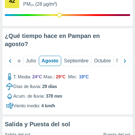
42
ados con el
PM₂₅ (28 µg/m³)
 seleccionar
o.
calización
precisa e
ión mediante
¿Qué tiempo hace en Pampan en
agosto
?
, publicidad
dos,
yo
Junio
Julio
Agosto
Septiembre
Octubre
Noviemb
 publicidad
,
ón de
T. Media:
24°C
Max.:
29°C
Min:
19°C
 desarrollo
s.
Días de lluvia:
29
días
tros 1199
Acum. de lluvia:
378 mm
ios
Viento medio:
4 km/h
Salida y Puesta del sol
Salida del sol
Puesta del sol