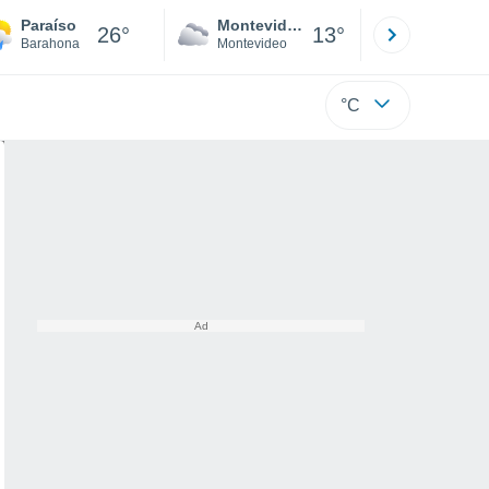
Paraíso
Montevideo
Maldonad
26°
13°
Barahona
Montevideo
Maldonado
°C