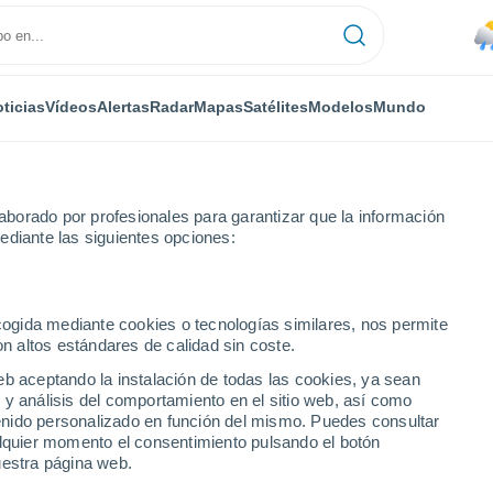
ticias
Vídeos
Alertas
Radar
Mapas
Satélites
Modelos
Mundo
borado por profesionales para garantizar que la información
ediante las siguientes opciones:
ecogida mediante cookies o tecnologías similares, nos permite
on altos estándares de calidad sin coste.
eb aceptando la instalación de todas las cookies, ya sean
 y análisis del comportamiento en el sitio web, así como
...
ntenido personalizado en función del mismo. Puedes consultar
alquier momento el consentimiento pulsando el botón
Por hora
uestra página web.
Lluvias débiles en las próximas
horas