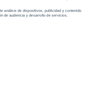
6 mm
5.6 mm
2.2 mm
5.8 mm
31°
/
24°
30°
/
25°
31°
/
26°
29°
/
25°
e análisis de dispositivos, publicidad y contenido
n de audiencia y desarrollo de servicios.
-
56
km/h
15
-
45
km/h
19
-
40
km/h
13
-
40
km/h
Noreste
2 Bajo
12
-
28 km/h
FPS:
no
Noreste
5 Medio
11
-
30 km/h
FPS:
6-10
Noreste
8 ¡Muy Alto!
13
-
33 km/h
FPS:
25-50
Noreste
10 ¡Muy Alto!
13
-
35 km/h
FPS:
25-50