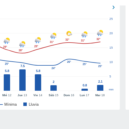
25
20
32°
32°
31°
31°
29°
29°
15
28°
26°
10
25°
25°
7.5
25°
24°
5.8
5.8
5
2.1
2
0.8
mm
Mié
12
Jue
13
Vie
14
Sáb
15
Dom
16
Lun
17
Mar
18
Mínima
Lluvia