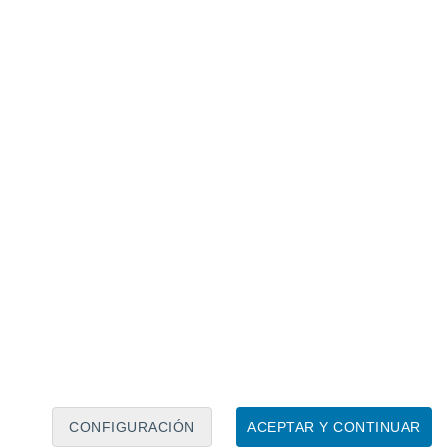
Calendario lunar
Lun
Mar
Mié
Jue
Vie
Sáb
Dom
6
7
8
9
10
11
12
13
14
15
16
17
18
19
CONFIGURACIÓN
ACEPTAR Y CONTINUAR