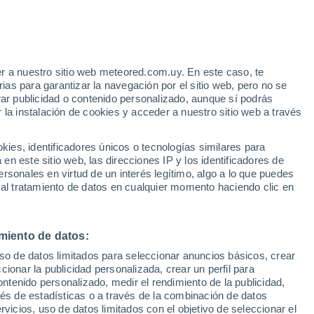
r a nuestro sitio web meteored.com.uy. En este caso, te
as para garantizar la navegación por el sitio web, pero no se
rar publicidad o contenido personalizado, aunque sí podrás
 la instalación de cookies y acceder a nuestro sitio web a través
es, identificadores únicos o tecnologías similares para
edes
n este sitio web, las direcciones IP y los identificadores de
rsonales en virtud de un interés legítimo, algo a lo que puedes
 de lluvia
Satélites
Modelos
 al tratamiento de datos en cualquier momento haciendo clic en
miento de datos:
omingo
Lunes
Martes
Miércoles
uso de datos limitados para seleccionar anuncios básicos, crear
9 Ago
10 Ago
11 Ago
12 Ago
ccionar la publicidad personalizada, crear un perfil para
ontenido personalizado, medir el rendimiento de la publicidad,
vés de estadísticas o a través de la combinación de datos
rvicios, uso de datos limitados con el objetivo de seleccionar el
90%
90%
70%
90%