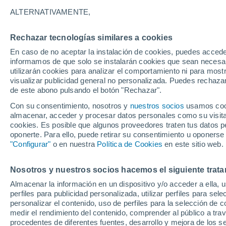
26°
ALTERNATIVAMENTE,
Rechazar tecnologías similares a cookies
70%
En caso de no aceptar la instalación de cookies, puedes accede
Sensación de 28°
0.3 mm
informamos de que solo se instalarán cookies que sean necesari
utilizarán cookies para analizar el comportamiento ni para most
visualizar publicidad general no personalizada. Puedes rechazar
de este abono pulsando el botón "Rechazar".
Ocio
Amantes de las emociones fuertes: estas
Con su consentimiento, nosotros y
nuestros socios
usamos cooki
actividades mundiales están hechas para ust
almacenar, acceder y procesar datos personales como su visita e
cookies. Es posible que algunos proveedores traten tus datos pe
Tiempo 1 - 7 días
Actualidad
Mapa de lluvia
Radar
oponerte. Para ello, puede retirar su consentimiento u oponerse
"Configurar"
o en nuestra
Política de Cookies
en este sitio web.
Nosotros y nuestros socios hacemos el siguiente trata
Mañana
Sábado
D
Hoy
Almacenar la información en un dispositivo y/o acceder a ella, 
7 Ago
8 Ago
6 Ago
perfiles para publicidad personalizada, utilizar perfiles para sele
personalizar el contenido, uso de perfiles para la selección de c
medir el rendimiento del contenido, comprender al público a tra
procedentes de diferentes fuentes, desarrollo y mejora de los se
90%
90%