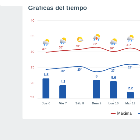
Gráficas del tiempo
40
35
31°
31°
31°
30°
30°
30°
30
25
26°
25°
25°
25°
6.5
6
5.6
4.3
20
2.2
°C
Jue
6
Vie
7
Sáb
8
Dom
9
Lun
10
Mar
11
Máxima