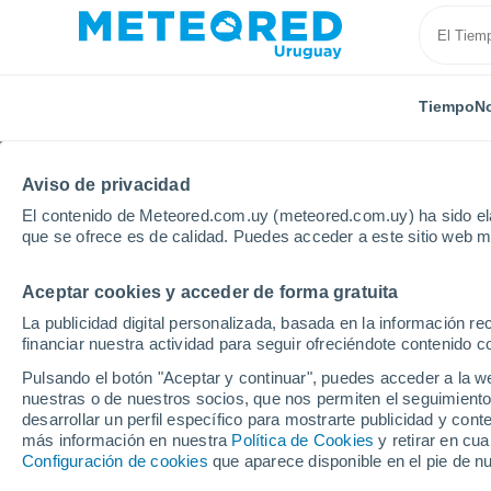
Tiempo
No
Aviso de privacidad
El contenido de Meteored.com.uy (meteored.com.uy) ha sido ela
que se ofrece es de calidad. Puedes acceder a este sitio web m
Aceptar cookies y acceder de forma gratuita
Inicio
República Dominicana
Barahona
Paraíso
La publicidad digital personalizada, basada en la información r
financiar nuestra actividad para seguir ofreciéndote contenido c
Tiempo en Paraíso
Pulsando el botón "Aceptar y continuar", puedes acceder a la w
nuestras o de nuestros socios, que nos permiten el seguimiento
08:47
Jueves
desarrollar un perfil específico para mostrarte publicidad y co
más información en nuestra
Política de Cookies
y retirar en cu
Configuración de cookies
que aparece disponible en el pie de n
Lluvia débil