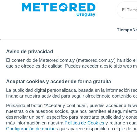
Tiempo
No
Aviso de privacidad
El contenido de Meteored.com.uy (meteored.com.uy) ha sido ela
que se ofrece es de calidad. Puedes acceder a este sitio web m
Aceptar cookies y acceder de forma gratuita
Inicio
Armenia
Provincia de Ararat
Paruyr Seva
La publicidad digital personalizada, basada en la información r
financiar nuestra actividad para seguir ofreciéndote contenido c
Tiempo en Paruyr Seva
Pulsando el botón "Aceptar y continuar", puedes acceder a la w
nuestras o de nuestros socios, que nos permiten el seguimiento
21:06
Viernes
desarrollar un perfil específico para mostrarte publicidad y co
más información en nuestra
Política de Cookies
y retirar en cu
Configuración de cookies
que aparece disponible en el pie de n
Cielo despejado