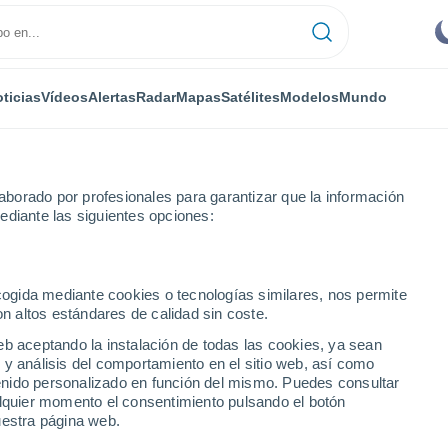
ticias
Vídeos
Alertas
Radar
Mapas
Satélites
Modelos
Mundo
borado por profesionales para garantizar que la información
ediante las siguientes opciones:
k
ecogida mediante cookies o tecnologías similares, nos permite
on altos estándares de calidad sin coste.
k
eb aceptando la instalación de todas las cookies, ya sean
 y análisis del comportamiento en el sitio web, así como
...
ntenido personalizado en función del mismo. Puedes consultar
alquier momento el consentimiento pulsando el botón
Por hora
uestra página web.
Cielos despejados en las
próximas horas