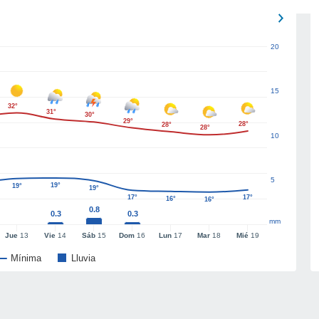
20
15
32°
31°
30°
29°
28°
28°
28°
10
5
19°
19°
19°
17°
17°
16°
16°
0.8
0.3
0.3
mm
Jue
13
Vie
14
Sáb
15
Dom
16
Lun
17
Mar
18
Mié
19
Mínima
Lluvia