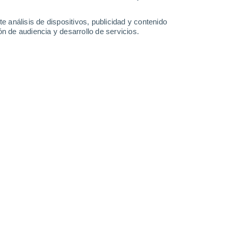
2.7 mm
1.9 mm
31°
/
21°
29°
/
19°
31°
/
18°
32°
/
19°
e análisis de dispositivos, publicidad y contenido
n de audiencia y desarrollo de servicios.
-
32
km/h
8
-
33
km/h
10
-
38
km/h
10
-
32
km/h
gosto
Sur
3 Medio
°
8
-
29 km/h
FPS:
6-10
Sureste
1 Bajo
°
6
-
28 km/h
FPS:
no
Sureste
0 Bajo
°
6
-
29 km/h
FPS:
no
Este
0 Bajo
°
7
-
30 km/h
FPS:
no