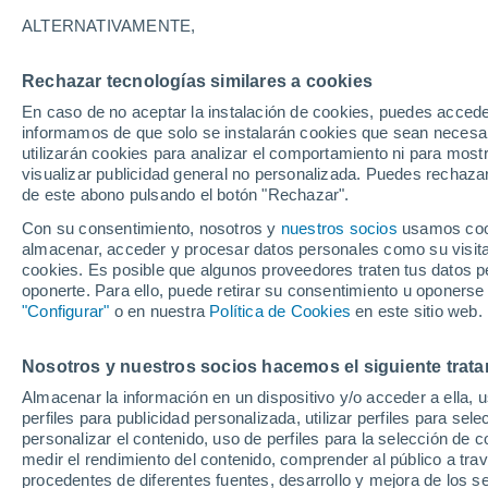
26°
ALTERNATIVAMENTE,
Rechazar tecnologías similares a cookies
Menguant
En caso de no aceptar la instalación de cookies, puedes accede
Iluminada
Sensación de 26°
informamos de que solo se instalarán cookies que sean necesari
utilizarán cookies para analizar el comportamiento ni para most
visualizar publicidad general no personalizada. Puedes rechazar
de este abono pulsando el botón "Rechazar".
Actualidad
El aviso de la OMM sobre los incendios fores
Con su consentimiento, nosotros y
nuestros socios
usamos cooki
"el cambio climático aumenta el riesgo, pero
almacenar, acceder y procesar datos personales como su visita e
es el único culpable
cookies. Es posible que algunos proveedores traten tus datos pe
Tiempo 1 - 7 días
Actualidad
Mapa de temperatura
oponerte. Para ello, puede retirar su consentimiento u oponerse
"Configurar"
o en nuestra
Política de Cookies
en este sitio web.
Nosotros y nuestros socios hacemos el siguiente trata
Mañana
Domingo
Hoy
Almacenar la información en un dispositivo y/o acceder a ella, 
8 Ago
9 Ago
7 Ago
perfiles para publicidad personalizada, utilizar perfiles para sele
personalizar el contenido, uso de perfiles para la selección de c
medir el rendimiento del contenido, comprender al público a tra
procedentes de diferentes fuentes, desarrollo y mejora de los se
40%