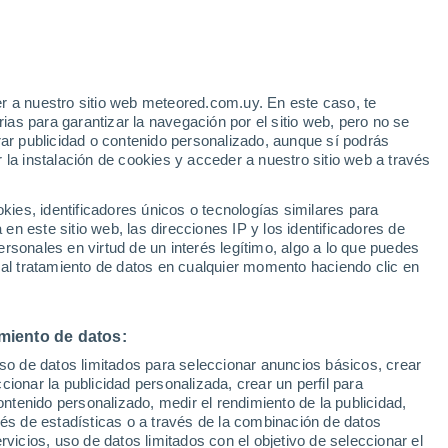
e
r a nuestro sitio web meteored.com.uy. En este caso, te
:
36%
as para garantizar la navegación por el sitio web, pero no se
rar publicidad o contenido personalizado, aunque sí podrás
 la instalación de cookies y acceder a nuestro sitio web a través
tales:
es, identificadores únicos o tecnologías similares para
 no
n este sitio web, las direcciones IP y los identificadores de
rsonales en virtud de un interés legítimo, algo a lo que puedes
Radar de lluvia
Satélites
Modelos
 al tratamiento de datos en cualquier momento haciendo clic en
miento de datos:
Lunes
Martes
Miércoles
Jueves
uso de datos limitados para seleccionar anuncios básicos, crear
10 Ago
11 Ago
12 Ago
13 Ago
ccionar la publicidad personalizada, crear un perfil para
ontenido personalizado, medir el rendimiento de la publicidad,
vés de estadísticas o a través de la combinación de datos
rvicios, uso de datos limitados con el objetivo de seleccionar el
90%
90%