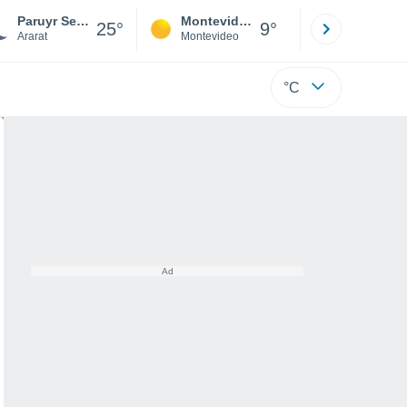
Paruyr Sevak
Montevideo
Maldonad
25°
9°
Ararat
Montevideo
Maldonado
°C