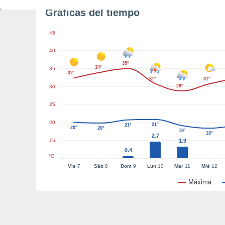
Gráficas del tiempo
45
40
35°
34°
35
32°
31°
31°
29°
30
25
20
21°
21°
20°
20°
19°
18°
2.7
15
1.9
0.4
°C
Vie
7
Sáb
8
Dom
9
Lun
10
Mar
11
Mié
12
Máxima