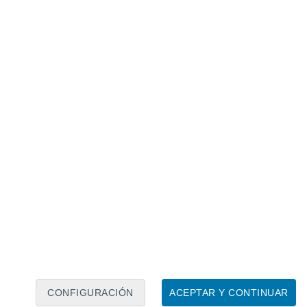
Calendario lunar
Lun
Mar
Mié
Jue
Vie
Sáb
Dom
7
8
9
10
11
12
13
14
15
16
17
18
19
20
CONFIGURACIÓN
ACEPTAR Y CONTINUAR