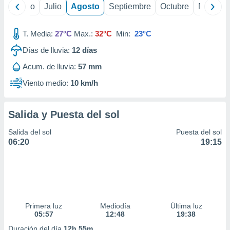
ados con el
yo
Junio
Julio
Agosto
Septiembre
Octubre
Noviemb
 seleccionar
o.
T. Media:
27°C
Max.:
32°C
Min:
23°C
calización
precisa e
Días de lluvia:
12
días
ión mediante
Acum. de lluvia:
57 mm
, publicidad
Viento medio:
10 km/h
dos,
 publicidad
Salida y Puesta del sol
,
ón de
Salida del sol
Puesta del sol
 desarrollo
06:20
19:15
s.
tros 1199
ios
Primera luz
Mediodía
Última luz
05:57
12:48
19:38
Duración del día
12h 55m