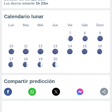
Luz diurna restante
1h 23m
Calendario lunar
Lun
Mar
Mié
Jue
Vie
Sáb
Dom
7
8
9
10
11
12
13
14
15
16
17
18
19
20
Compartir predicción