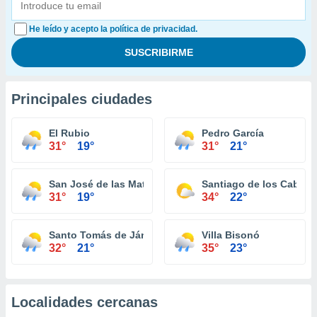
He leído y acepto la política de privacidad.
Principales ciudades
El Rubio
Pedro García
31°
19°
31°
21°
San José de las Matas
Santiago de los Caballe
31°
19°
34°
22°
Santo Tomás de Jánico
Villa Bisonó
32°
21°
35°
23°
Localidades cercanas