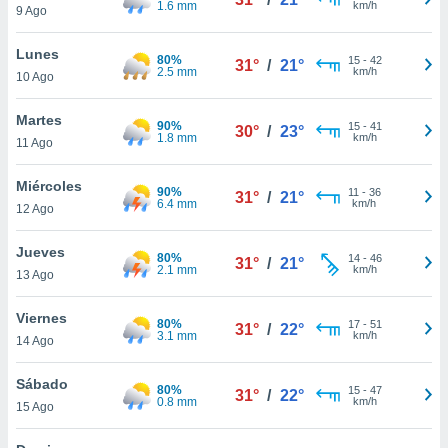
1.6 mm
km/h
ublicidad y
9 Ago
do en
Lunes
80%
15
-
42
 mismo.
31°
/
21°
2.5 mm
km/h
10 Ago
sultar más
 en nuestra
Martes
 Cookies
y
90%
15
-
41
30°
/
23°
1.8 mm
km/h
ualquier
11 Ago
ento
Miércoles
90%
11
-
36
31°
/
21°
 botón
6.4 mm
km/h
12 Ago
ación de
kies
Jueves
 disponible
80%
14
-
46
31°
/
21°
2.1 mm
km/h
e nuestra
13 Ago
.
Viernes
80%
17
-
51
31°
/
22°
IVAMENTE,
3.1 mm
km/h
14 Ago
Sábado
as
80%
15
-
47
31°
/
22°
0.8 mm
km/h
15 Ago
 a cookies
 no aceptar