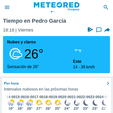
García
Tiempo en Pedro García
privacidad
18:16
Viernes
...
o de
om.uy
com.uy) ha
Nubes y claros
ado por
26°
es para
ue la
 que se
Este
e calidad.
Sensación de 28°
14
38 km/h
eder a este
ediante las
opciones:
Por hora
ookies y
Intervalos nubosos en las próximas horas
e forma
3:00
14:00
15:00
16:00
17:00
18:00
19:00
20:00
21:00
22:00
23:00
24:00
d digital
30°
30°
28°
28°
27°
26°
25°
24°
23°
23°
23°
22°
ada, basada