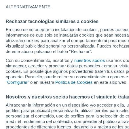
Gráfica del tiempo por horas en P
ALTERNATIVAMENTE,
SÍMBOLO
TEMPERATURA
Rechazar tecnologías similares a cookies
En caso de no aceptar la instalación de cookies, puedes accede
00
03
06
09
12
15
18
21
00
03
06
09
informamos de que solo se instalarán cookies que sean necesari
utilizarán cookies para analizar el comportamiento ni para most
visualizar publicidad general no personalizada. Puedes rechazar
de este abono pulsando el botón "Rechazar".
Con su consentimiento, nosotros y
nuestros socios
usamos cooki
almacenar, acceder y procesar datos personales como su visita e
cookies. Es posible que algunos proveedores traten tus datos pe
oponerte. Para ello, puede retirar su consentimiento u oponerse
29°
"Configurar"
o en nuestra
Política de Cookies
en este sitio web.
27°
26°
25°
23°
22°
Nosotros y nuestros socios hacemos el siguiente trata
22°
22°
20°
Almacenar la información en un dispositivo y/o acceder a ella, 
18°
perfiles para publicidad personalizada, utilizar perfiles para sele
17°
personalizar el contenido, uso de perfiles para la selección de c
medir el rendimiento del contenido, comprender al público a tra
procedentes de diferentes fuentes, desarrollo y mejora de los se