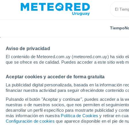
Tiempo
No
Aviso de privacidad
El contenido de Meteored.com.uy (meteored.com.uy) ha sido ela
que se ofrece es de calidad. Puedes acceder a este sitio web m
Aceptar cookies y acceder de forma gratuita
Inicio
Canadá
Columbia Británica
Penticton
La publicidad digital personalizada, basada en la información r
financiar nuestra actividad para seguir ofreciéndote contenido c
Tiempo en Penticton -
Pulsando el botón "Aceptar y continuar", puedes acceder a la w
nuestras o de nuestros socios, que nos permiten el seguimiento
desarrollar un perfil específico para mostrarte publicidad y co
Tiempo 1 - 7 días
Por horas
más información en nuestra
Política de Cookies
y retirar en cu
Configuración de cookies
que aparece disponible en el pie de n