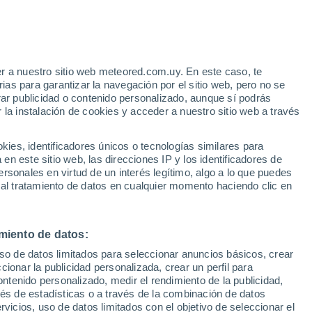
enticton
VIENTO
PRECIPITACIÓN
r a nuestro sitio web meteored.com.uy. En este caso, te
12
15
18
21
00
03
06
09
12
15
18
21
00
as para garantizar la navegación por el sitio web, pero no se
rar publicidad o contenido personalizado, aunque sí podrás
 la instalación de cookies y acceder a nuestro sitio web a través
36°
es, identificadores únicos o tecnologías similares para
36°
n este sitio web, las direcciones IP y los identificadores de
32°
rsonales en virtud de un interés legítimo, algo a lo que puedes
31°
30°
30°
 al tratamiento de datos en cualquier momento haciendo clic en
29°
28°
24°
23°
miento de datos:
22°
20°
19°
uso de datos limitados para seleccionar anuncios básicos, crear
ccionar la publicidad personalizada, crear un perfil para
ontenido personalizado, medir el rendimiento de la publicidad,
vés de estadísticas o a través de la combinación de datos
rvicios, uso de datos limitados con el objetivo de seleccionar el