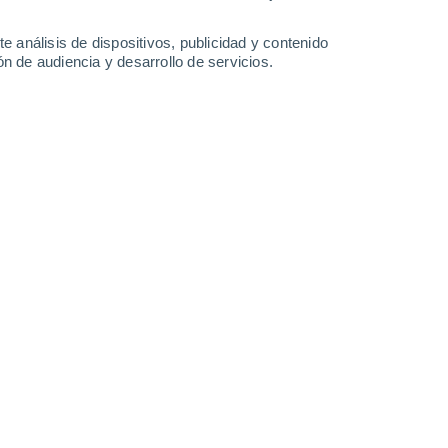
Sábado
8
e análisis de dispositivos, publicidad y contenido
n de audiencia y desarrollo de servicios.
n Penticton
21°
Cielo despejado
02:00
Sensación T.
21°
19°
Soleado
05:00
Sensación T.
19°
23°
Soleado
08:00
Sensación T.
25°
30°
Soleado
11:00
Sensación T.
28°