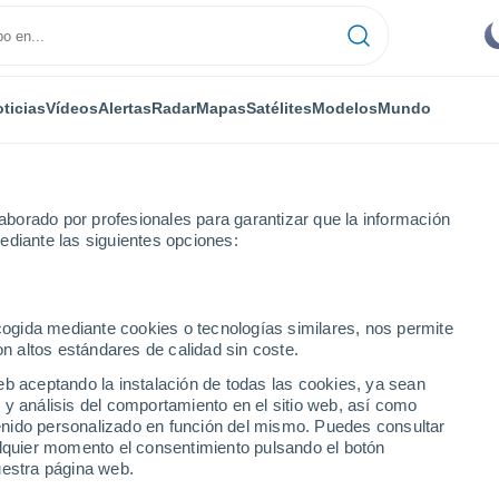
ticias
Vídeos
Alertas
Radar
Mapas
Satélites
Modelos
Mundo
borado por profesionales para garantizar que la información
ediante las siguientes opciones:
Por horas
ecogida mediante cookies o tecnologías similares, nos permite
on altos estándares de calidad sin coste.
 BC por horas
eb aceptando la instalación de todas las cookies, ya sean
 y análisis del comportamiento en el sitio web, así como
ntenido personalizado en función del mismo. Puedes consultar
alquier momento el consentimiento pulsando el botón
uestra página web.