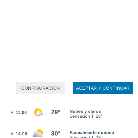
20°
Nubes y claros
02:00
Sensación T.
20°
19°
Nubes y claros
05:00
Sensación T.
19°
CONFIGURACIÓN
ACEPTAR Y CONTINUAR
23°
Nubes y claros
08:00
Sensación T.
25°
29°
Nubes y claros
11:00
Sensación T.
28°
30°
Parcialmente nuboso
14:00
Sensación T.
29°