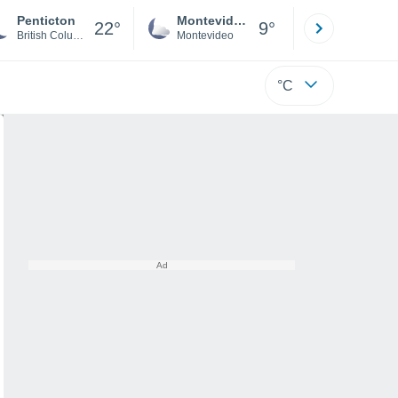
Penticton
Montevideo
Maldonad
22°
9°
British Columbia
Montevideo
Maldonado
°C