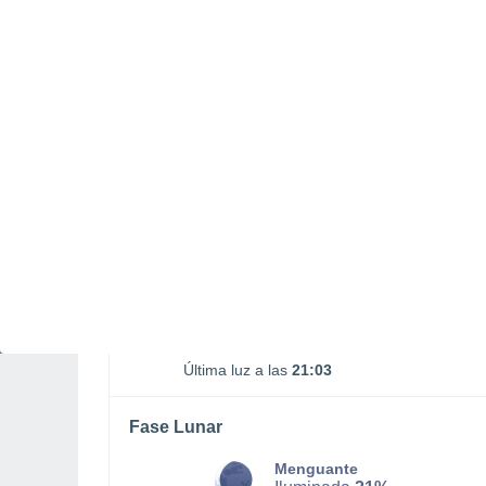
Puesta Luna
16:51
SÁBADO, 08 DE AGOSTO
La mayor parte del día
Nubes y claros
Salida del sol a las
05:39
Puesta del sol a las
20:27
Primera luz a las
05:03
Última luz a las
21:03
Fase Lunar
Menguante