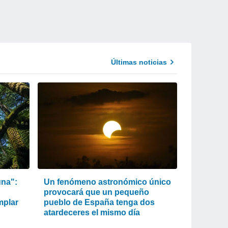
Últimas noticias
una":
Un fenómeno astronómico único
provocará que un pequeño
mplar
pueblo de España tenga dos
atardeceres el mismo día