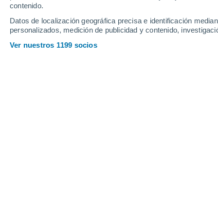
Jueves
6
Viernes
7
contenido.
Datos de localización geográfica precisa e identificación mediant
personalizados, medición de publicidad y contenido, investigació
Ver nuestros 1199 socios
La previsión del tiempo por horas e
JUEVES, 06 DE AGOSTO
1 Alerta ahora
Riesgo Importante
La mayor parte del día
Soleado
Salida del sol a las
05:37
Puesta del sol a las
20:30
Primera luz a las
04:59
Última luz a las
21:07