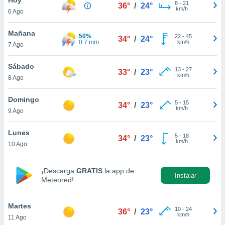
ublicidad y
8
-
21
36°
/
24°
km/h
6 Ago
do en
 mismo.
Mañana
50%
22
-
45
34°
/
24°
sultar más
0.7 mm
km/h
7 Ago
 en nuestra
 Cookies
y
Sábado
13
-
27
ualquier
33°
/
23°
km/h
8 Ago
ento
 botón
Domingo
5
-
15
34°
/
23°
ación de
km/h
9 Ago
kies
 disponible
Lunes
5
-
18
e nuestra
34°
/
23°
km/h
10 Ago
.
IVAMENTE,
¡Descarga
GRATIS
la app de
Instalar
Meteored!
as
 a cookies
Martes
10
-
24
36°
/
23°
km/h
11 Ago
 no aceptar