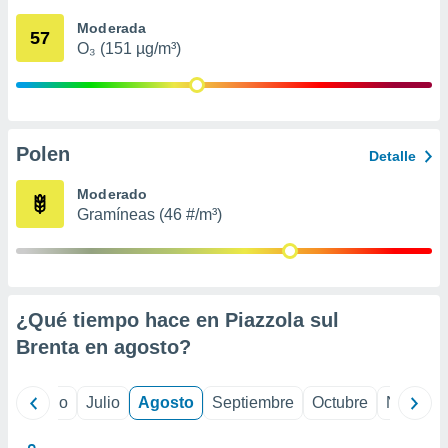
ados con el
 seleccionar
Moderada
57
o.
O₃ (151 µg/m³)
calización
precisa e
ión mediante
, publicidad
Polen
Detalle
dos,
Moderado
 publicidad
Gramíneas (46 #/m³)
,
ón de
 desarrollo
s.
tros 1199
¿Qué tiempo hace en Piazzola sul
ios
Brenta en
agosto
?
yo
Junio
Julio
Agosto
Septiembre
Octubre
Noviemb