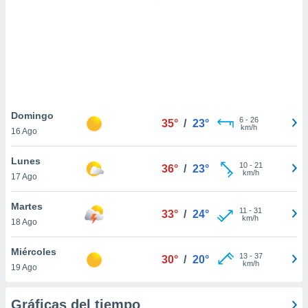
ste abono
 botón
.
nto,
cios
kies,
Domingo
6
-
26
ores únicos
35°
/
23°
km/h
16 Ago
as similares
nar,
Lunes
rocesar
10
-
21
36°
/
23°
km/h
onales como
17 Ago
 este sitio
recciones IP
Martes
11
-
31
33°
/
24°
ficadores de
km/h
18 Ago
 posible
s
Miércoles
 traten tus
13
-
37
30°
/
20°
km/h
nales en
19 Ago
 interés
go a lo que
Gráficas del tiempo
nerte. Para