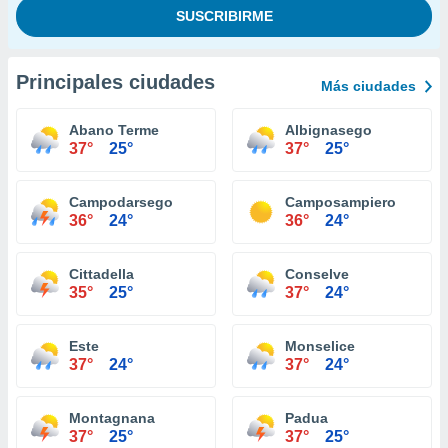
Principales ciudades
Más ciudades
Abano Terme
Albignasego
37°
25°
37°
25°
Campodarsego
Camposampiero
36°
24°
36°
24°
Cittadella
Conselve
35°
25°
37°
24°
Este
Monselice
37°
24°
37°
24°
Montagnana
Padua
37°
25°
37°
25°