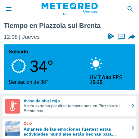
Tiempo en Piazzola sul Brenta
privacidad
12:08
Jueves
...
o de
om.uy
com.uy) ha
Soleado
ado por
34°
es para
ue la
 que se
UV
7 Alto
FPS
e calidad.
Sensación de 38°
15-25
eder a este
ediante las
opciones:
Aviso de nivel rojo
Alerta extrema por altas temperaturas en Piazzola sul
ookies y
Brenta hoy
e forma
Ocio
d digital
Amantes de las emociones fuertes: estas
actividades mundiales están hechas para
ada, basada