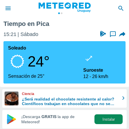
Tiempo en Pica
privacidad
15:21
Sábado
...
o de
om.uy
com.uy) ha
Soleado
ado por
24°
es para
ue la
 que se
Suroeste
e calidad.
Sensación de 25°
12
26 km/h
eder a este
ediante las
opciones:
Ciencia
¿Será realidad el chocolate resistente al calor?
ookies y
Científicos trabajan en chocolates que no se
e forma
derriten ni en verano
¡Descarga
GRATIS
la app de
Instalar
d digital
Meteored!
ada, basada