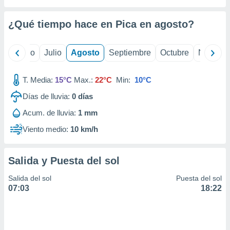
ados con el
 seleccionar
o.
¿Qué tiempo hace en Pica en
agosto
?
calización
precisa e
yo
Junio
Julio
Agosto
Septiembre
Octubre
Noviemb
ión mediante
, publicidad
T. Media:
15°C
Max.:
22°C
Min:
10°C
dos,
Días de lluvia:
0
días
 publicidad
Acum. de lluvia:
1 mm
,
ón de
Viento medio:
10 km/h
 desarrollo
s.
Salida y Puesta del sol
tros 1199
ios
Salida del sol
Puesta del sol
07:03
18:22