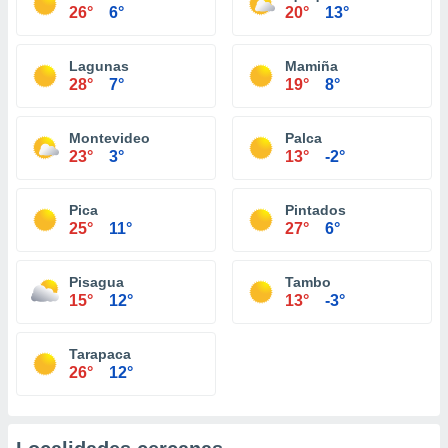
26°
6°
20°
13°
Lagunas
Mamiña
28°
7°
19°
8°
Montevideo
Palca
23°
3°
13°
-2°
Pica
Pintados
25°
11°
27°
6°
Pisagua
Tambo
15°
12°
13°
-3°
Tarapaca
26°
12°