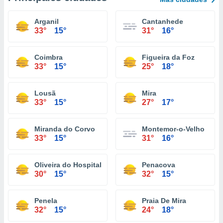
Arganil
Cantanhede
33°
15°
31°
16°
Coimbra
Figueira da Foz
33°
15°
25°
18°
Lousã
Mira
33°
15°
27°
17°
Miranda do Corvo
Montemor-o-Velho
33°
15°
31°
16°
Oliveira do Hospital
Penacova
30°
15°
32°
15°
Penela
Praia De Mira
32°
15°
24°
18°