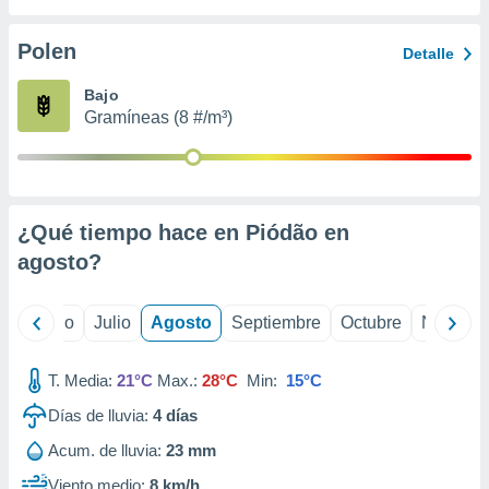
ados con el
 seleccionar
o.
Polen
Detalle
calización
Bajo
precisa e
Gramíneas (8 #/m³)
ión mediante
, publicidad
dos,
 publicidad
¿Qué tiempo hace en Piódão en
,
agosto
?
ón de
 desarrollo
s.
yo
Junio
Julio
Agosto
Septiembre
Octubre
Noviemb
tros 1199
ios
T. Media:
21°C
Max.:
28°C
Min:
15°C
Días de lluvia:
4
días
Acum. de lluvia:
23 mm
Viento medio:
8 km/h