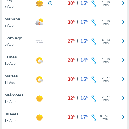
ublicidad y
14
-
40
30°
/
15°
km/h
7 Ago
do en
 mismo.
Mañana
14
-
40
30°
/
17°
sultar más
km/h
8 Ago
 en nuestra
 Cookies
y
Domingo
16
-
43
ualquier
27°
/
15°
km/h
9 Ago
ento
 botón
Lunes
14
-
40
28°
/
14°
ación de
km/h
10 Ago
kies
 disponible
Martes
12
-
37
e nuestra
30°
/
15°
km/h
11 Ago
.
Miércoles
IVAMENTE,
12
-
37
32°
/
16°
km/h
12 Ago
as
Jueves
9
-
39
33°
/
17°
 a cookies
km/h
13 Ago
 no aceptar