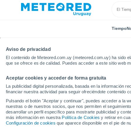
Tiempo
No
Aviso de privacidad
El contenido de Meteored.com.uy (meteored.com.uy) ha sido ela
que se ofrece es de calidad. Puedes acceder a este sitio web m
Aceptar cookies y acceder de forma gratuita
Inicio
Rusia
Óblast de Kaluga
Przemysl
La publicidad digital personalizada, basada en la información r
financiar nuestra actividad para seguir ofreciéndote contenido c
Tiempo en Przemysl (R
Pulsando el botón "Aceptar y continuar", puedes acceder a la w
nuestras o de nuestros socios, que nos permiten el seguimiento
06:29
Sábado
desarrollar un perfil específico para mostrarte publicidad y co
más información en nuestra
Política de Cookies
y retirar en cu
Configuración de cookies
que aparece disponible en el pie de n
Parcialmente nuboso