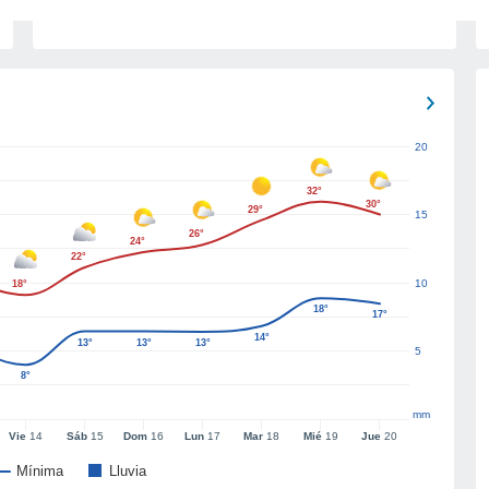
20
32°
30°
29°
15
26°
24°
22°
10
18°
18°
17°
14°
13°
13°
13°
5
8°
mm
Vie
14
Sáb
15
Dom
16
Lun
17
Mar
18
Mié
19
Jue
20
Mínima
Lluvia