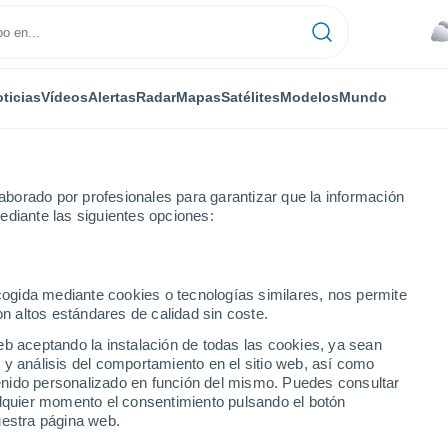
ticias
Vídeos
Alertas
Radar
Mapas
Satélites
Modelos
Mundo
borado por profesionales para garantizar que la información
ediante las siguientes opciones:
ecogida mediante cookies o tecnologías similares, nos permite
on altos estándares de calidad sin coste.
usia)
eb aceptando la instalación de todas las cookies, ya sean
 y análisis del comportamiento en el sitio web, así como
...
ntenido personalizado en función del mismo. Puedes consultar
alquier momento el consentimiento pulsando el botón
Por hora
uestra página web.
Cielos cubiertos en las próximas
horas