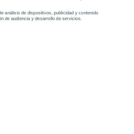
2.2 mm
0.5 mm
26°
/
14°
20°
/
13°
20°
/
11°
18°
/
8°
e análisis de dispositivos, publicidad y contenido
n de audiencia y desarrollo de servicios.
-
44
km/h
20
-
45
km/h
23
-
51
km/h
21
-
46
km/h
uboso
Noroeste
0 Bajo
9
-
17 km/h
FPS:
no
Noroeste
0 Bajo
8
-
17 km/h
FPS:
no
Norte
1 Bajo
8
-
17 km/h
FPS:
no
Norte
2 Bajo
7
-
19 km/h
FPS:
no