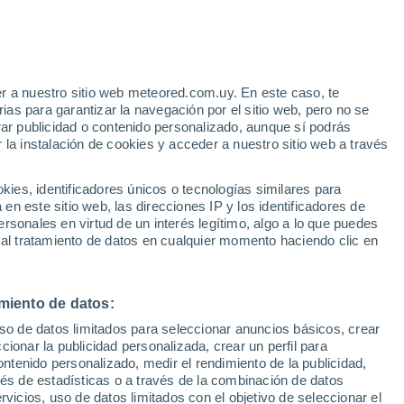
r a nuestro sitio web meteored.com.uy. En este caso, te
h
as para garantizar la navegación por el sitio web, pero no se
rar publicidad o contenido personalizado, aunque sí podrás
 la instalación de cookies y acceder a nuestro sitio web a través
 el
es, identificadores únicos o tecnologías similares para
a
n este sitio web, las direcciones IP y los identificadores de
rsonales en virtud de un interés legítimo, algo a lo que puedes
 de lluvia
Satélites
Modelos
 al tratamiento de datos en cualquier momento haciendo clic en
miento de datos:
Martes
Miércoles
Jueves
Viernes
uso de datos limitados para seleccionar anuncios básicos, crear
11 Ago
12 Ago
13 Ago
14 Ago
ccionar la publicidad personalizada, crear un perfil para
ontenido personalizado, medir el rendimiento de la publicidad,
vés de estadísticas o a través de la combinación de datos
rvicios, uso de datos limitados con el objetivo de seleccionar el
80%
60%