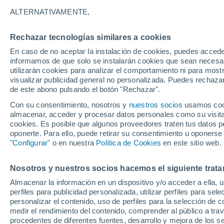
18°
ALTERNATIVAMENTE,
Rechazar tecnologías similares a cookies
Noroeste
En caso de no aceptar la instalación de cookies, puedes accede
Sensación de 18°
9
-
17 km/
informamos de que solo se instalarán cookies que sean necesari
utilizarán cookies para analizar el comportamiento ni para most
visualizar publicidad general no personalizada. Puedes rechazar
de este abono pulsando el botón "Rechazar".
Astronomía
Los seis miradores imprescindibles para vivir
Con su consentimiento, nosotros y
nuestros socios
usamos cooki
eclipse solar total del 12 de agosto en Españ
almacenar, acceder y procesar datos personales como su visita e
cookies. Es posible que algunos proveedores traten tus datos pe
Tiempo 1 - 7 días
Actualidad
Mapa de lluvia
Radar
oponerte. Para ello, puede retirar su consentimiento u oponerse
"Configurar"
o en nuestra
Política de Cookies
en este sitio web.
Nosotros y nuestros socios hacemos el siguiente trata
Mañana
Lunes
Hoy
Almacenar la información en un dispositivo y/o acceder a ella, 
9 Ago
10 Ago
8 Ago
perfiles para publicidad personalizada, utilizar perfiles para sele
personalizar el contenido, uso de perfiles para la selección de c
medir el rendimiento del contenido, comprender al público a tra
procedentes de diferentes fuentes, desarrollo y mejora de los se