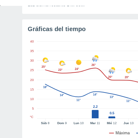
Luz diurna restante
14h 35m
Gráficas del tiempo
40
35
30
26°
25°
24°
25
23°
20°
20°
20
18°
15
14°
14°
13°
10
11°
11°
2.2
5
0.5
°C
Sáb
8
Dom
9
Lun
10
Mar
11
Mié
12
Jue
13
Máxima