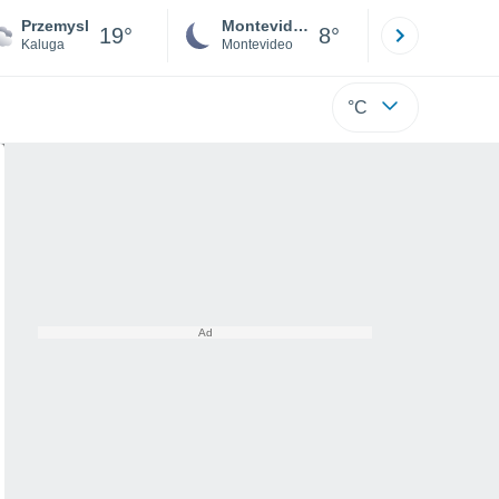
Przemysl
Montevideo
Maldonad
19°
8°
Kaluga
Montevideo
Maldonado
°C