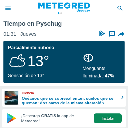
Tiempo en Pyschug
privacidad
01:31
Jueves
...
o de
om.uy
com.uy) ha
Parcialmente nuboso
ado por
13°
es para
ue la
 que se
Menguante
e calidad.
Sensación de 13°
Iluminada:
47%
eder a este
ediante las
opciones:
Ciencia
Océanos que se sobrecalientan, suelos que se
ookies y
queman: dos caras de la misma alteración
e forma
climática
¡Descarga
GRATIS
la app de
Instalar
d digital
Meteored!
ada, basada