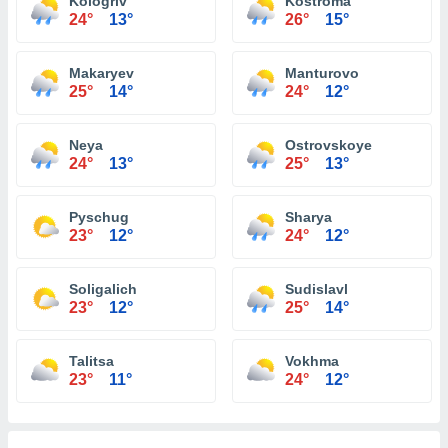
Kologriv
Kostroma
24°
13°
26°
15°
Makaryev
Manturovo
25°
14°
24°
12°
Neya
Ostrovskoye
24°
13°
25°
13°
Pyschug
Sharya
23°
12°
24°
12°
Soligalich
Sudislavl
23°
12°
25°
14°
Talitsa
Vokhma
23°
11°
24°
12°