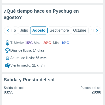
ados con el
 seleccionar
o.
¿Qué tiempo hace en Pyschug en
calización
agosto
?
precisa e
ión mediante
yo
Junio
Julio
Agosto
Septiembre
Octubre
Noviemb
, publicidad
T. Media:
15°C
Max.:
20°C
Min:
10°C
dos,
 publicidad
Días de lluvia:
14
días
,
ón de
Acum. de lluvia:
86 mm
 desarrollo
Viento medio:
11 km/h
s.
tros 1199
ios
Salida y Puesta del sol
Salida del sol
Puesta del sol
03:55
20:08