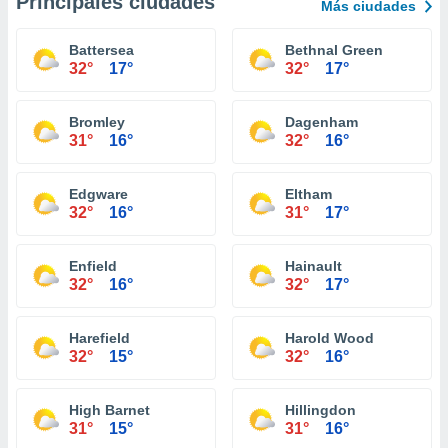
Principales ciudades
Más ciudades
Battersea
Bethnal Green
32°
17°
32°
17°
Bromley
Dagenham
31°
16°
32°
16°
Edgware
Eltham
32°
16°
31°
17°
Enfield
Hainault
32°
16°
32°
17°
Harefield
Harold Wood
32°
15°
32°
16°
High Barnet
Hillingdon
31°
15°
31°
16°