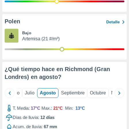
ados con el
 seleccionar
o.
calización
Polen
Detalle
precisa e
ión mediante
Bajo
Artemisa (21 #/m³)
, publicidad
dos,
 publicidad
,
¿Qué tiempo hace en Richmond (Gran
ón de
 desarrollo
Londres) en
agosto
?
s.
tros 1199
yo
Junio
Julio
Agosto
Septiembre
Octubre
Noviemb
ios
T. Media:
17°C
Max.:
21°C
Min:
13°C
Días de lluvia:
12
días
Acum. de lluvia:
67 mm