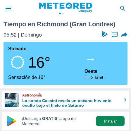
Tiempo en Richmond (Gran Londres)
privacidad
05:52
Domingo
...
o de
om.uy
com.uy) ha
Soleado
ado por
16°
es para
ue la
 que se
Oeste
e calidad.
Sensación de 16°
1
3 km/h
eder a este
ediante las
opciones:
Astronomía
La sonda Cassini revela un océano hirviente
ookies y
oculto bajo el hielo de Saturno
e forma
¡Descarga
GRATIS
la app de
Instalar
d digital
Meteored!
ada, basada