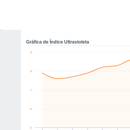
0
W
W
S
SW
E
E
km/h
Sáb
8
Dom
9
Lun
10
Mar
11
Mié
12
Jue
13
V
Rachas máximas de vien
Gráfica de Índice Ultravioleta
9
8
7
6
5