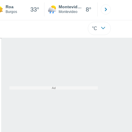
Roa
Montevideo
Maldonad
33°
8°
Burgos
Montevideo
Maldonado
°C