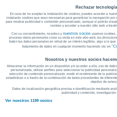
40
38°
38°
36°
35°
35°
35°
Rechazar tecnología
35
30
En caso de no aceptar la instalación de cookies, puedes acceder a nuest
instalarán cookies que sean necesarias para garantizar la navegación por el
25
20°
para mostrar publicidad o contenido personalizado, aunque sí podrás visual
20
18°
18°
18°
18°
cookies y acceder a nuestro sitio web a trav
16°
15
nuestros socios
Con su consentimiento, nosotros y
usamos cookies, i
10
procesar datos personales como su visita en este sitio web, las direccion
5
traten tus datos personales en virtud de un interés legítimo, algo a lo qu
0
"Co
tratamiento de datos en cualquier momento haciendo clic en
-5
°C
Nosotros y nuestros socios hacemos
Sáb
8
Dom
9
Lun
10
Mar
11
Mié
12
Jue
13
V
Almacenar la información en un dispositivo y/o acceder a ella, uso de datos
Temperatura Máxima
T
personalizada, utilizar perfiles para seleccionar la publicidad personaliz
selección de contenido personalizado, medir el rendimiento de la publici
estadísticas o a través de la combinación de datos procedentes de diferentes
objetivo de selecc
Gráfica de Precipitación y Nubosidad
Datos de localización geográfica precisa e identificación mediante anál
Lluvia, nieve y nubos
publicidad y contenido, investigación 
5
Ver nuestros 1199 socios
1017
1016
1015
10