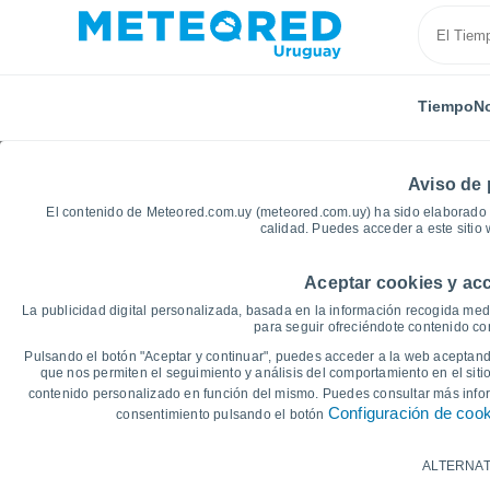
Tiempo
No
Aviso de 
El contenido de Meteored.com.uy (meteored.com.uy) ha sido elaborado p
calidad. Puedes acceder a este sitio
Aceptar cookies y acc
Inicio
España
Castilla y León
Provincia de Burg
La publicidad digital personalizada, basada en la información recogida medi
para seguir ofreciéndote contenido con
Gráficas del tiempo de
Pulsando el botón "Aceptar y continuar", puedes acceder a la web aceptando
que nos permiten el seguimiento y análisis del comportamiento en el sitio
contenido personalizado en función del mismo. Puedes consultar más inf
14 días
7 días
Configuración de coo
consentimiento pulsando el botón
Gráfica de Temperatura
ALTERNAT
Temperatura máxima, temperatura mínim