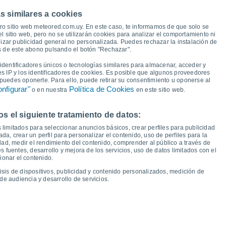
38°
36°
s similares a cookies
33°
32°
31°
31°
28°
27°
ro sitio web meteored.com.uy. En este caso, te informamos de que solo se
 sitio web, pero no se utilizarán cookies para analizar el comportamiento ni
22°
20°
izar publicidad general no personalizada. Puedes rechazar la instalación de
18°
17°
17°
és de este abono pulsando el botón "Rechazar".
16°
16°
15°
dentificadores únicos o tecnologías similares para almacenar, acceder y
es IP y los identificadores de cookies. Es posible que algunos proveedores
e puedes oponerte. Para ello, puede retirar su consentimiento u oponerse al
nfigurar"
Política de Cookies
o en nuestra
en este sitio web.
 el siguiente tratamiento de datos:
ie
14
Sáb
15
Dom
16
Lun
17
Mar
18
Mié
19
Jue
20
Vie
21
 limitados para seleccionar anuncios básicos, crear perfiles para publicidad
emperatura Mínima
Punto de rocío
ada, crear un perfil para personalizar el contenido, uso de perfiles para la
dad, medir el rendimiento del contenido, comprender al público a través de
 fuentes, desarrollo y mejora de los servicios, uso de datos limitados con el
ionar el contenido.
isis de dispositivos, publicidad y contenido personalizados, medición de
idad para los próximos 14 días
de audiencia y desarrollo de servicios.
100
75
15