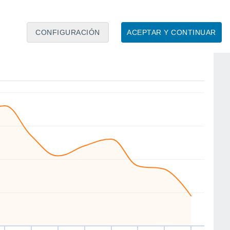
CONFIGURACIÓN
ACEPTAR Y CONTINUAR
SW
SE
SW
NE
SW
SE
E
W
ie
14
Sáb
15
Dom
16
Lun
17
Mar
18
Mié
19
Jue
20
Vie
21
to
Velocidad media del viento