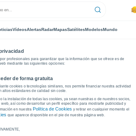
ticias
Vídeos
Alertas
Radar
Mapas
Satélites
Modelos
Mundo
privacidad
or profesionales para garantizar que la información que se ofrece es de
 web mediante las siguientes opciones:
eder de forma gratuita
os
Roa
Gráficas del tiempo
ante cookies o tecnologías similares, nos permite financiar nuestra actividad
 altos estándares de calidad sin coste.
 Roa
 la instalación de todas las cookies, ya sean nuestras o de nuestros socios,
 web, así como desarrollar un perfil específico para mostrarte publicidad y
Política de Cookies
ormación en nuestra
y retirar en cualquier momento el
kies
que aparece disponible en el pie de nuestra página web.
IVAMENTE,
a y punto de rocío para los próximos 14 días