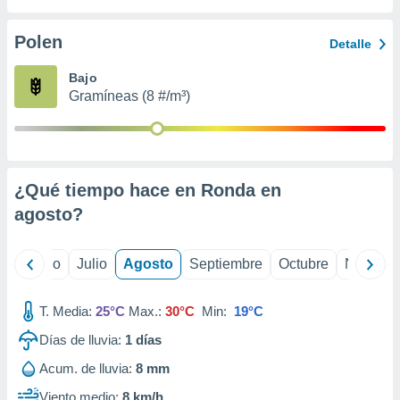
ados con el
 seleccionar
o.
Polen
Detalle
calización
Bajo
precisa e
Gramíneas (8 #/m³)
ión mediante
, publicidad
dos,
 publicidad
¿Qué tiempo hace en Ronda en
,
agosto
?
ón de
 desarrollo
s.
yo
Junio
Julio
Agosto
Septiembre
Octubre
Noviemb
tros 1199
ios
T. Media:
25°C
Max.:
30°C
Min:
19°C
Días de lluvia:
1
días
Acum. de lluvia:
8 mm
Viento medio:
8 km/h