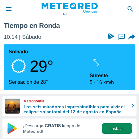
Tiempo en Ronda
privacidad
10:14
Sábado
...
o de
om.uy
com.uy) ha
Soleado
ado por
29°
es para
ue la
 que se
Sureste
e calidad.
Sensación de 28°
5
16 km/h
eder a este
ediante las
opciones:
Astronomía
Los seis miradores imprescindibles para vivir el
ookies y
eclipse solar total del 12 de agosto en España
e forma
¡Descarga
GRATIS
la app de
Instalar
d digital
Meteored!
ada, basada