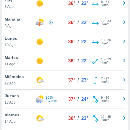
ublicidad y
8
-
31
36°
/
22°
km/h
8 Ago
do en
 mismo.
Mañana
12
-
33
36°
/
22°
sultar más
km/h
9 Ago
 en nuestra
 Cookies
y
Lunes
13
-
36
ualquier
36°
/
22°
km/h
10 Ago
ento
 botón
Martes
10
-
33
36°
/
22°
ación de
km/h
11 Ago
kies
 disponible
Miércoles
7
-
27
e nuestra
37°
/
23°
km/h
12 Ago
.
Jueves
IVAMENTE,
30%
9
-
30
37°
/
24°
0.4 mm
km/h
13 Ago
as
Viernes
12
-
35
36°
/
23°
 a cookies
km/h
14 Ago
 no aceptar