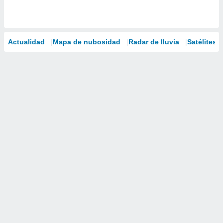
Actualidad
Mapa de nubosidad
Radar de lluvia
Satélites