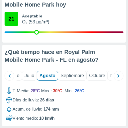
ados con el
Mobile Home Park hoy
 seleccionar
o.
Aceptable
21
calización
O₃ (53 µg/m³)
precisa e
ión mediante
, publicidad
¿Qué tiempo hace en Royal Palm
dos,
 publicidad
Mobile Home Park - FL en
agosto
?
,
ón de
 desarrollo
yo
Junio
Julio
Agosto
Septiembre
Octubre
Noviemb
s.
tros 1199
T. Media:
28°C
Max.:
30°C
Min:
26°C
ios
Días de lluvia:
26
días
Acum. de lluvia:
174 mm
Viento medio:
10 km/h