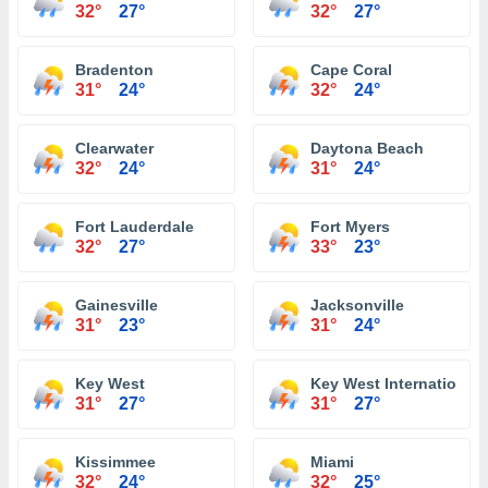
32°
27°
32°
27°
Bradenton
Cape Coral
31°
24°
32°
24°
Clearwater
Daytona Beach
32°
24°
31°
24°
Fort Lauderdale
Fort Myers
32°
27°
33°
23°
Gainesville
Jacksonville
31°
23°
31°
24°
Key West
Key West International 
31°
27°
31°
27°
Kissimmee
Miami
32°
24°
32°
25°