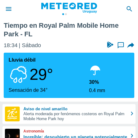
e Home Park
Tiempo en Royal Palm Mobile Home
privacidad
Park - FL
o de
om.uy
18:34
Sábado
...
com.uy) ha
ado por
Lluvia débil
es para
ue la
29°
 que se
e calidad.
30%
eder a este
Sensación de 34°
ediante las
0.4 mm
opciones:
ookies y
Aviso de nivel amarillo
e forma
Alerta moderada por fenómenos costeros en Royal Palm
Mobile Home Park hoy
d digital
Astronomía
ada, basada
Increíble: descubierto un planeta potencialmente