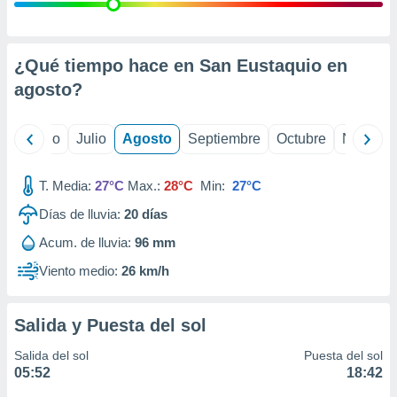
ados con el
 seleccionar
o.
calización
¿Qué tiempo hace en San Eustaquio en
precisa e
agosto
?
ión mediante
, publicidad
yo
Junio
Julio
Agosto
Septiembre
Octubre
Noviemb
dos,
 publicidad
T. Media:
27°C
Max.:
28°C
Min:
27°C
,
Días de lluvia:
20
días
ón de
 desarrollo
Acum. de lluvia:
96 mm
s.
Viento medio:
26 km/h
tros 1199
ios
Salida y Puesta del sol
Salida del sol
Puesta del sol
05:52
18:42