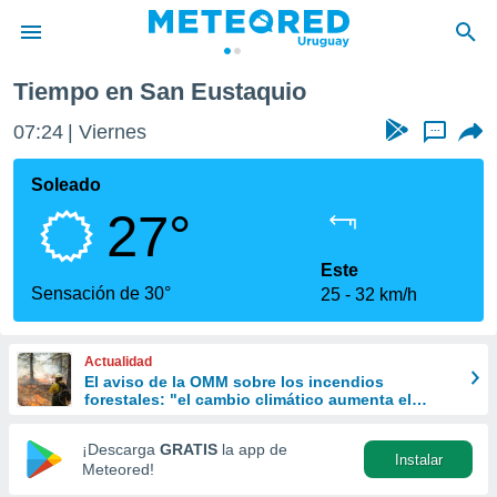
Tiempo en San Eustaquio
privacidad
07:24
Viernes
...
o de
om.uy
com.uy) ha
Soleado
ado por
27°
es para
ue la
 que se
Este
e calidad.
Sensación de 30°
25
32 km/h
eder a este
ediante las
opciones:
Actualidad
El aviso de la OMM sobre los incendios
ookies y
forestales: "el cambio climático aumenta el
e forma
riesgo, pero no es el único culpable
¡Descarga
GRATIS
la app de
Instalar
d digital
Meteored!
ada, basada