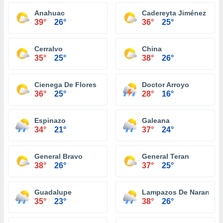
Anahuac
Cadereyta Jiménez
39°
26°
36°
25°
Cerralvo
China
35°
25°
38°
26°
Cienega De Flores
Doctor Arroyo
36°
25°
28°
16°
Espinazo
Galeana
34°
21°
37°
24°
General Bravo
General Teran
38°
26°
37°
25°
Guadalupe
Lampazos De Naranjo
35°
23°
38°
26°