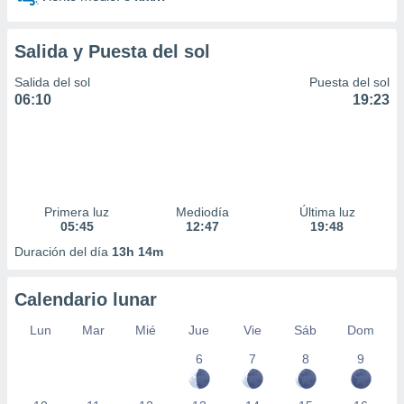
ar perfiles
idad
a, utilizar
Salida y Puesta del sol
a
 la
Salida del sol
Puesta del sol
06:10
19:23
da, crear un
personalizar
o, uso de
a la
e contenido
do, medir el
Primera luz
Mediodía
Última luz
 de la
05:45
12:47
19:48
medir el
 del
Duración del día
13h 14m
 comprender
 través de
Calendario lunar
s o a través
nación de
Lun
Mar
Mié
Jue
Vie
Sáb
Dom
edentes de
fuentes,
6
7
8
9
y mejora de
os, uso de