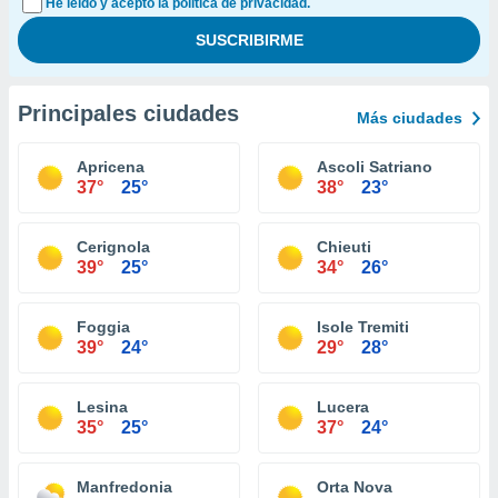
He leído y acepto la política de privacidad.
Principales ciudades
Más ciudades
Apricena
Ascoli Satriano
37°
25°
38°
23°
Cerignola
Chieuti
39°
25°
34°
26°
Foggia
Isole Tremiti
39°
24°
29°
28°
Lesina
Lucera
35°
25°
37°
24°
Manfredonia
Orta Nova