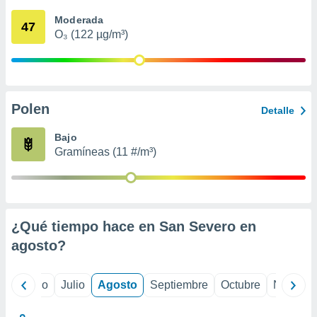
ados con el
 seleccionar
Moderada
47
o.
O₃ (122 µg/m³)
calización
precisa e
ión mediante
, publicidad
Polen
Detalle
dos,
Bajo
 publicidad
Gramíneas (11 #/m³)
,
ón de
 desarrollo
s.
tros 1199
¿Qué tiempo hace en San Severo en
ios
agosto
?
yo
Junio
Julio
Agosto
Septiembre
Octubre
Noviemb