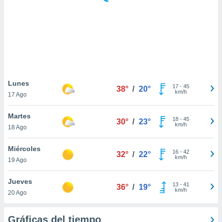
ste abono
 botón
.
nto,
cios
kies,
Lunes
17
-
45
ores únicos
38°
/
20°
km/h
17 Ago
as similares
nar,
Martes
rocesar
18
-
45
30°
/
23°
km/h
onales como
18 Ago
 este sitio
recciones IP
Miércoles
16
-
42
32°
/
22°
ficadores de
km/h
19 Ago
 posible
s
Jueves
 traten tus
13
-
41
36°
/
19°
km/h
nales en
20 Ago
 interés
go a lo que
Gráficas del tiempo
nerte. Para