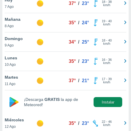
ublicidad y
18
-
38
37°
/
23°
km/h
7 Ago
do en
 mismo.
Mañana
19
-
40
35°
/
24°
sultar más
km/h
8 Ago
 en nuestra
 Cookies
y
Domingo
18
-
40
ualquier
34°
/
25°
km/h
9 Ago
ento
 botón
Lunes
16
-
36
35°
/
23°
ación de
km/h
10 Ago
kies
 disponible
Martes
17
-
39
e nuestra
37°
/
21°
km/h
11 Ago
.
IVAMENTE,
¡Descarga
GRATIS
la app de
Instalar
Meteored!
as
 a cookies
Miércoles
22
-
46
35°
/
23°
km/h
12 Ago
 no aceptar