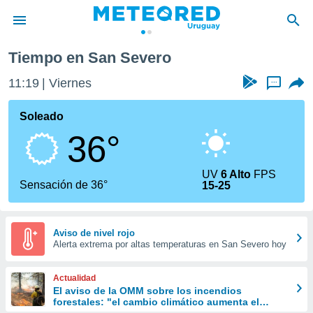
Tiempo en San Severo
privacidad
11:19
Viernes
...
o de
om.uy
com.uy) ha
Soleado
ado por
36°
es para
ue la
 que se
UV
6 Alto
FPS
e calidad.
Sensación de 36°
15-25
eder a este
ediante las
opciones:
Aviso de nivel rojo
Alerta extrema por altas temperaturas en San Severo hoy
ookies y
e forma
Actualidad
d digital
El aviso de la OMM sobre los incendios
forestales: "el cambio climático aumenta el
ada, basada