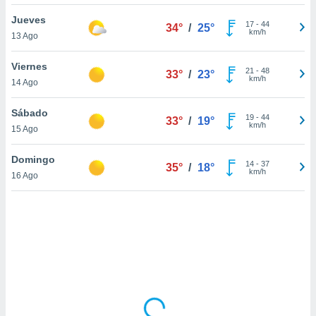
ón de
uedes
Jueves
17
-
44
34°
/
25°
uestro sitio
km/h
13 Ago
ed.com.uy.
o, te
Viernes
 de que
21
-
48
33°
/
23°
km/h
14 Ago
talarán
e sean
para
Sábado
19
-
44
33°
/
19°
a
km/h
15 Ago
por el sitio
o se
Domingo
14
-
37
cookies para
35°
/
18°
km/h
16 Ago
nto ni para
licidad o
ado, aunque
sualizar
general no
ada. Puedes
 instalación
y acceder a
io web a