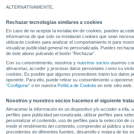
16°
ALTERNATIVAMENTE,
Rechazar tecnologías similares a cookies
Norte
En caso de no aceptar la instalación de cookies, puedes accede
Sensación de 16°
3
-
8 km/h
informamos de que solo se instalarán cookies que sean necesari
utilizarán cookies para analizar el comportamiento ni para most
visualizar publicidad general no personalizada. Puedes rechazar
de este abono pulsando el botón "Rechazar".
Actualidad
El aviso de la OMM sobre los incendios fores
Con su consentimiento, nosotros y
nuestros socios
usamos cooki
"el cambio climático aumenta el riesgo, pero
almacenar, acceder y procesar datos personales como su visita e
es el único culpable
cookies. Es posible que algunos proveedores traten tus datos pe
Tiempo 1 - 7 días
Actualidad
Mapa de temperatura
oponerte. Para ello, puede retirar su consentimiento u oponerse
"Configurar"
o en nuestra
Política de Cookies
en este sitio web.
Nosotros y nuestros socios hacemos el siguiente trata
Mañana
Domingo
Hoy
Almacenar la información en un dispositivo y/o acceder a ella, 
8 Ago
9 Ago
7 Ago
perfiles para publicidad personalizada, utilizar perfiles para sele
personalizar el contenido, uso de perfiles para la selección de c
medir el rendimiento del contenido, comprender al público a tra
procedentes de diferentes fuentes, desarrollo y mejora de los se
40%
70%