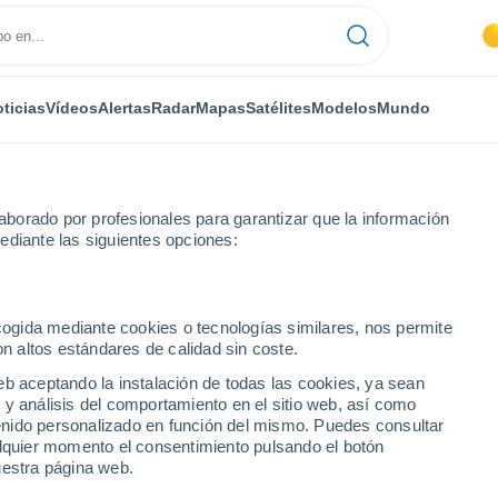
ticias
Vídeos
Alertas
Radar
Mapas
Satélites
Modelos
Mundo
borado por profesionales para garantizar que la información
ediante las siguientes opciones:
ecogida mediante cookies o tecnologías similares, nos permite
on altos estándares de calidad sin coste.
n
eb aceptando la instalación de todas las cookies, ya sean
 y análisis del comportamiento en el sitio web, así como
...
ntenido personalizado en función del mismo. Puedes consultar
alquier momento el consentimiento pulsando el botón
Por hora
uestra página web.
Cielos despejados en las
próximas horas