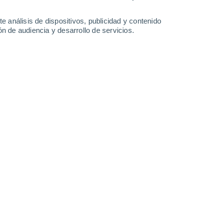
5.1 mm
26°
/
19°
28°
/
19°
29°
/
17°
32°
/
20°
e análisis de dispositivos, publicidad y contenido
n de audiencia y desarrollo de servicios.
-
38
km/h
6
-
21
km/h
7
-
23
km/h
9
-
23
km/h
osto
Norte
0 Bajo
3
-
8 km/h
FPS:
no
Norte
1 Bajo
3
-
11 km/h
FPS:
no
Norte
2 Bajo
1
-
12 km/h
FPS:
no
Norte
5 Medio
7
-
20 km/h
FPS:
6-10