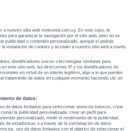
r a nuestro sitio web meteored.com.uy. En este caso, te
as para garantizar la navegación por el sitio web, pero no se
rar publicidad o contenido personalizado, aunque sí podrás
 la instalación de cookies y acceder a nuestro sitio web a través
tales:
es, identificadores únicos o tecnologías similares para
 no
n este sitio web, las direcciones IP y los identificadores de
rsonales en virtud de un interés legítimo, algo a lo que puedes
Radar de lluvia
Satélites
Modelos
 al tratamiento de datos en cualquier momento haciendo clic en
miento de datos:
Lunes
Martes
Miércoles
Jueves
uso de datos limitados para seleccionar anuncios básicos, crear
10 Ago
11 Ago
12 Ago
13 Ago
ccionar la publicidad personalizada, crear un perfil para
ontenido personalizado, medir el rendimiento de la publicidad,
vés de estadísticas o a través de la combinación de datos
rvicios, uso de datos limitados con el objetivo de seleccionar el
80%