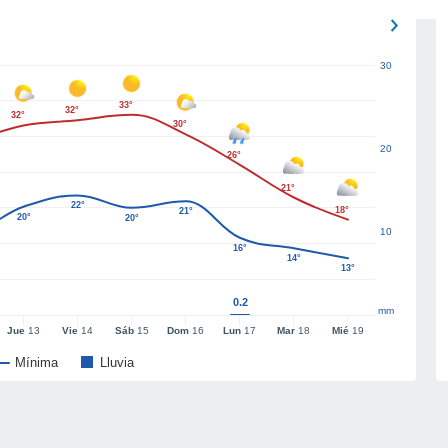
30
33°
32°
32°
30°
20
26°
21°
22°
18°
21°
20°
20°
10
16°
14°
13°
0.2
mm
Jue
13
Vie
14
Sáb
15
Dom
16
Lun
17
Mar
18
Mié
19
Mínima
Lluvia