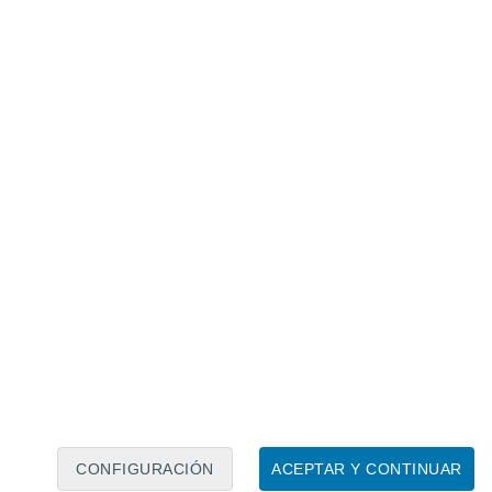
Calendario lunar
Lun
Mar
Mié
Jue
Vie
Sáb
Dom
7
8
9
10
11
12
13
14
15
16
17
18
19
20
CONFIGURACIÓN
ACEPTAR Y CONTINUAR