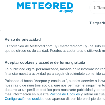
Tiempo
No
Aviso de privacidad
El contenido de Meteored.com.uy (meteored.com.uy) ha sido ela
que se ofrece es de calidad. Puedes acceder a este sitio web m
Aceptar cookies y acceder de forma gratuita
Inicio
Suiza
San Galo
Sankt Gallen
La publicidad digital personalizada, basada en la información r
financiar nuestra actividad para seguir ofreciéndote contenido c
Tiempo en Sankt Galle
Pulsando el botón "Aceptar y continuar", puedes acceder a la w
nuestras o de nuestros socios, que nos permiten el seguimiento
06:46
Viernes
desarrollar un perfil específico para mostrarte publicidad y co
más información en nuestra
Política de Cookies
y retirar en cu
Configuración de cookies
que aparece disponible en el pie de n
Soleado