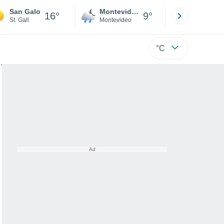
San Galo
Montevideo
Maldonad
16°
9°
St. Gall
Montevideo
Maldonado
°C