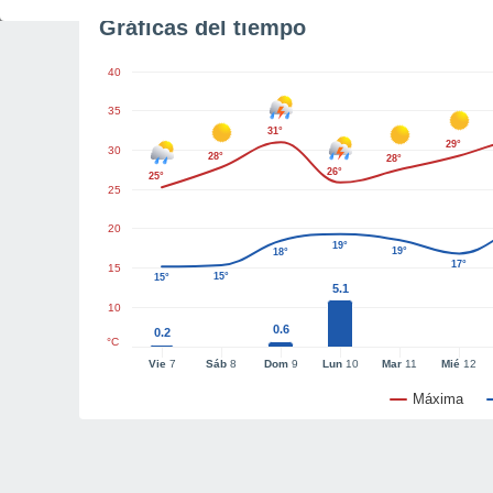
Gráficas del tiempo
40
35
31°
29°
30
28°
28°
26°
25°
25
20
19°
19°
18°
17°
15
15°
15°
5.1
10
0.6
0.2
°C
Vie
7
Sáb
8
Dom
9
Lun
10
Mar
11
Mié
12
Máxima