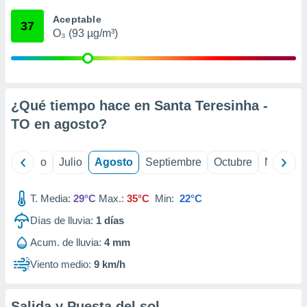
ados con el
 seleccionar
Aceptable
37
o.
O₃ (93 µg/m³)
calización
precisa e
ión mediante
, publicidad
¿Qué tiempo hace en Santa Teresinha -
TO en
agosto
?
dos,
 publicidad
,
yo
Junio
Julio
Agosto
Septiembre
Octubre
Noviemb
ón de
 desarrollo
s.
T. Media:
29°C
Max.:
35°C
Min:
22°C
tros 1199
Días de lluvia:
1
días
ios
Acum. de lluvia:
4 mm
Viento medio:
9 km/h
Salida y Puesta del sol