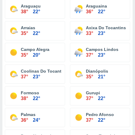
Araguaçu
Araguaina
38°
22°
36°
22°
Arraias
Axixa Do Tocantins
35°
22°
33°
23°
Campo Alegra
Campos Lindos
35°
20°
37°
23°
Coolinas Do Tocantins
Dianópolis
37°
23°
35°
21°
Formoso
Gurupi
38°
22°
37°
22°
Palmas
Pedro Afonso
36°
24°
37°
22°