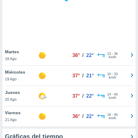
ste abono
 botón
.
nto,
cios
kies,
Martes
13
-
36
ores únicos
36°
/
22°
km/h
18 Ago
as similares
nar,
Miércoles
rocesar
10
-
33
37°
/
21°
km/h
onales como
19 Ago
 este sitio
recciones IP
Jueves
14
-
40
37°
/
22°
ficadores de
km/h
20 Ago
 posible
s
Viernes
 traten tus
16
-
40
36°
/
22°
km/h
nales en
21 Ago
 interés
go a lo que
Gráficas del tiempo
nerte. Para