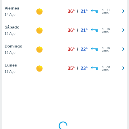
ón de
uedes
Viernes
14
-
41
36°
/
21°
uestro sitio
km/h
14 Ago
ed.com.uy.
o, te
Sábado
 de que
14
-
40
36°
/
21°
km/h
15 Ago
talarán
e sean
para
Domingo
14
-
40
36°
/
22°
a
km/h
16 Ago
por el sitio
o se
Lunes
14
-
38
cookies para
35°
/
23°
km/h
17 Ago
nto ni para
licidad o
ado, aunque
sualizar
general no
ada. Puedes
 instalación
y acceder a
io web a