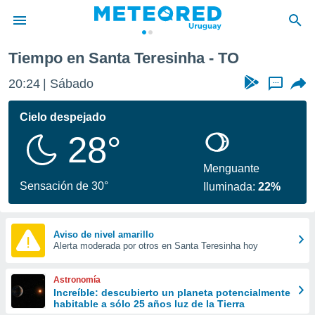
Tiempo en Santa Teresinha - TO
privacidad
20:24
Sábado
...
o de
om.uy
com.uy) ha
Cielo despejado
ado por
28°
es para
ue la
 que se
Menguante
e calidad.
Sensación de 30°
Iluminada:
22%
eder a este
ediante las
opciones:
Aviso de nivel amarillo
Alerta moderada por otros en Santa Teresinha hoy
ookies y
e forma
Astronomía
d digital
Increíble: descubierto un planeta potencialmente
habitable a sólo 25 años luz de la Tierra
ada, basada