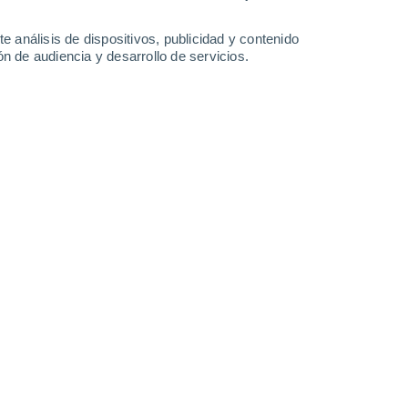
2 mm
2.4 mm
0.3 mm
33°
/
20°
32°
/
20°
31°
/
21°
32°
/
20°
e análisis de dispositivos, publicidad y contenido
n de audiencia y desarrollo de servicios.
-
36
km/h
8
-
39
km/h
7
-
37
km/h
6
-
31
km/h
de agosto
Este
11+ ¡Extremo!
13
-
40 km/h
FPS:
50+
Este
11+ ¡Extremo!
12
-
40 km/h
FPS:
50+
Este
8 ¡Muy Alto!
12
-
39 km/h
FPS:
25-50
Sureste
5 Medio
10
-
39 km/h
FPS:
6-10