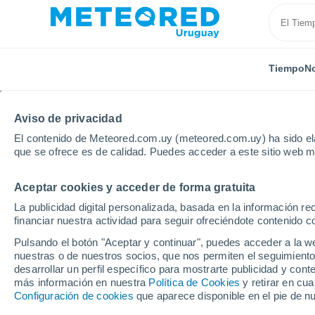
Tiempo
No
Aviso de privacidad
El contenido de Meteored.com.uy (meteored.com.uy) ha sido ela
que se ofrece es de calidad. Puedes acceder a este sitio web m
Aceptar cookies y acceder de forma gratuita
Inicio
El Salvador
Departamento de Usulután
S
La publicidad digital personalizada, basada en la información r
financiar nuestra actividad para seguir ofreciéndote contenido c
Tiempo en Santiago de
Pulsando el botón "Aceptar y continuar", puedes acceder a la w
nuestras o de nuestros socios, que nos permiten el seguimiento
11:57
Jueves
desarrollar un perfil específico para mostrarte publicidad y co
más información en nuestra
Política de Cookies
y retirar en cu
Configuración de cookies
que aparece disponible en el pie de n
Nubes y claros