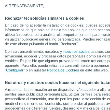
30°
ALTERNATIVAMENTE,
Rechazar tecnologías similares a cookies
UV
11+
¡Extremo!
En caso de no aceptar la instalación de cookies, puedes accede
Sensación de 29°
FPS
50+
informamos de que solo se instalarán cookies que sean necesari
utilizarán cookies para analizar el comportamiento ni para most
visualizar publicidad general no personalizada. Puedes rechazar
de este abono pulsando el botón "Rechazar".
Ocio
Amantes de las emociones fuertes: estas
Con su consentimiento, nosotros y
nuestros socios
usamos cooki
actividades mundiales están hechas para ust
almacenar, acceder y procesar datos personales como su visita e
cookies. Es posible que algunos proveedores traten tus datos pe
Tiempo 1 - 7 días
Actualidad
Mapa de nubosidad
oponerte. Para ello, puede retirar su consentimiento u oponerse
"Configurar"
o en nuestra
Política de Cookies
en este sitio web.
Nosotros y nuestros socios hacemos el siguiente trata
Mañana
Sábado
D
Hoy
Almacenar la información en un dispositivo y/o acceder a ella, 
7 Ago
8 Ago
6 Ago
perfiles para publicidad personalizada, utilizar perfiles para sele
personalizar el contenido, uso de perfiles para la selección de c
medir el rendimiento del contenido, comprender al público a tra
procedentes de diferentes fuentes, desarrollo y mejora de los se
60%
80%