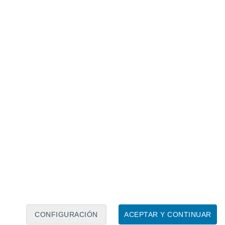
Calendario lunar
Lun
Mar
Mié
Jue
Vie
Sáb
Dom
6
7
8
9
10
11
12
13
14
15
16
17
18
19
CONFIGURACIÓN
ACEPTAR Y CONTINUAR