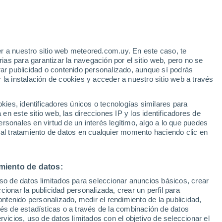
r a nuestro sitio web meteored.com.uy. En este caso, te
as para garantizar la navegación por el sitio web, pero no se
rar publicidad o contenido personalizado, aunque sí podrás
 la instalación de cookies y acceder a nuestro sitio web a través
es, identificadores únicos o tecnologías similares para
edes
n este sitio web, las direcciones IP y los identificadores de
rsonales en virtud de un interés legítimo, algo a lo que puedes
Radar de lluvia
Satélites
Modelos
 al tratamiento de datos en cualquier momento haciendo clic en
miento de datos:
omingo
Lunes
Martes
Miércoles
uso de datos limitados para seleccionar anuncios básicos, crear
9 Ago
10 Ago
11 Ago
12 Ago
ccionar la publicidad personalizada, crear un perfil para
ontenido personalizado, medir el rendimiento de la publicidad,
vés de estadísticas o a través de la combinación de datos
rvicios, uso de datos limitados con el objetivo de seleccionar el
70%
90%
70%