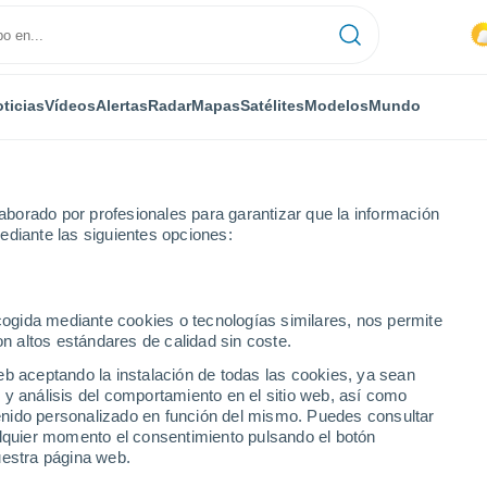
ticias
Vídeos
Alertas
Radar
Mapas
Satélites
Modelos
Mundo
borado por profesionales para garantizar que la información
ediante las siguientes opciones:
antiago de María
ecogida mediante cookies o tecnologías similares, nos permite
on altos estándares de calidad sin coste.
 María
eb aceptando la instalación de todas las cookies, ya sean
 y análisis del comportamiento en el sitio web, así como
...
ntenido personalizado en función del mismo. Puedes consultar
alquier momento el consentimiento pulsando el botón
Por hora
uestra página web.
Intervalos nubosos en las
próximas horas