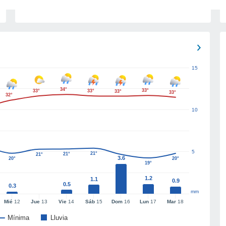
15
34°
33°
33°
33°
33°
33°
32°
10
5
21°
21°
21°
3.6
20°
20°
19°
1.2
1.1
0.9
0.5
0.3
mm
Mié
12
Jue
13
Vie
14
Sáb
15
Dom
16
Lun
17
Mar
18
Mínima
Lluvia