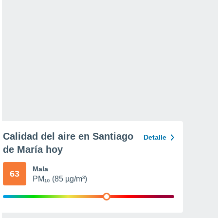
Calidad del aire en Santiago
Detalle
de María hoy
Mala
63
PM₁₀ (85 µg/m³)