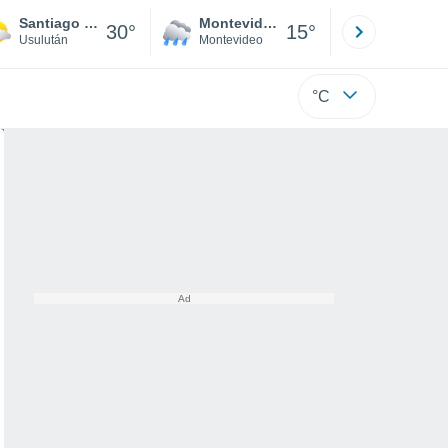
Santiago de María
Montevideo
Maldonad
30°
15°
Usulután
Montevideo
Maldonado
°C