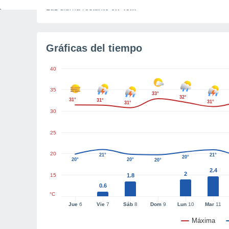
Luz diurna restante
6h 45m
Gráficas del tiempo
40
35
33°
32°
31°
31°
31°
31°
30
25
20
21°
21°
20°
20°
20°
20°
2.4
2
15
1.8
0.6
°C
Jue
6
Vie
7
Sáb
8
Dom
9
Lun
10
Mar
11
Máxima