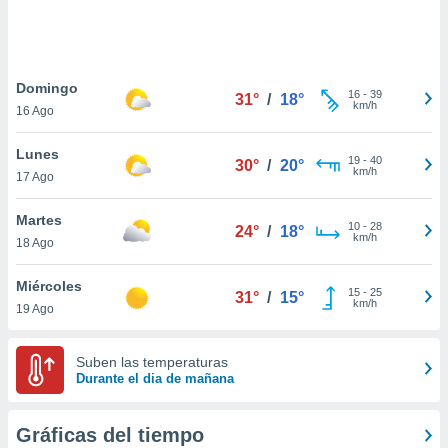
ste abono
 botón
.
Domingo
16
-
39
31°
/
18°
nto,
km/h
16 Ago
cios
Lunes
kies,
19
-
40
30°
/
20°
km/h
17 Ago
ores únicos
as similares
nar,
Martes
10
-
28
24°
/
18°
rocesar
km/h
18 Ago
onales como
 este sitio
Miércoles
recciones IP
15
-
25
31°
/
15°
km/h
19 Ago
ficadores de
 posible
s
Suben las temperaturas
 traten tus
Durante el dia de mañana
nales en
 interés
go a lo que
Gráficas del tiempo
nerte. Para