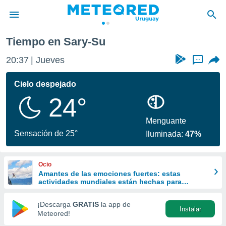
Tiempo en Sary-Su
privacidad
20:37
Jueves
...
o de
om.uy
com.uy) ha
Cielo despejado
ado por
24°
es para
ue la
 que se
Menguante
e calidad.
Sensación de 25°
Iluminada:
47%
eder a este
ediante las
opciones:
Ocio
Amantes de las emociones fuertes: estas
ookies y
actividades mundiales están hechas para
e forma
ustedes
¡Descarga
GRATIS
la app de
Instalar
d digital
Meteored!
ada, basada