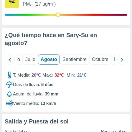
42
ados con el
PM₂₅ (27 µg/m³)
 seleccionar
o.
calización
precisa e
ión mediante
¿Qué tiempo hace en Sary-Su en
agosto
?
, publicidad
dos,
yo
Junio
Julio
Agosto
Septiembre
Octubre
Noviemb
 publicidad
,
ón de
T. Media:
26°C
Max.:
32°C
Min:
21°C
 desarrollo
s.
Días de lluvia:
6
días
tros 1199
Acum. de lluvia:
39 mm
ios
Viento medio:
13 km/h
Salida y Puesta del sol
Salida del sol
Puesta del sol