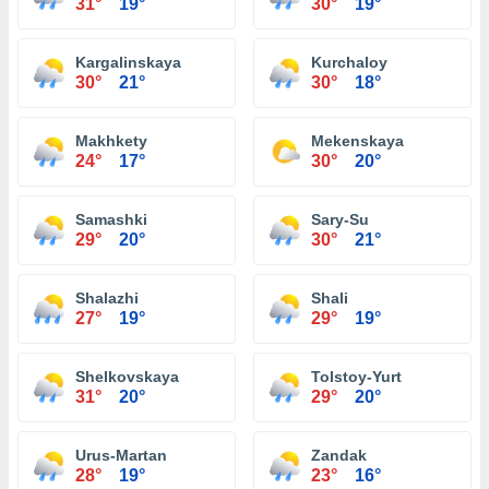
31°
19°
30°
19°
Kargalinskaya
Kurchaloy
30°
21°
30°
18°
Makhkety
Mekenskaya
24°
17°
30°
20°
Samashki
Sary-Su
29°
20°
30°
21°
Shalazhi
Shali
27°
19°
29°
19°
Shelkovskaya
Tolstoy-Yurt
31°
20°
29°
20°
Urus-Martan
Zandak
28°
19°
23°
16°