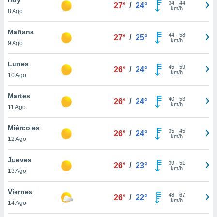
ublicidad y
34
-
44
27°
/
24°
km/h
8 Ago
do en
 mismo.
Mañana
44
-
58
27°
/
25°
sultar más
km/h
9 Ago
 en nuestra
 Cookies
y
Lunes
45
-
59
ualquier
26°
/
24°
km/h
10 Ago
ento
 botón
Martes
40
-
53
26°
/
24°
ación de
km/h
11 Ago
kies
 disponible
Miércoles
35
-
45
e nuestra
26°
/
24°
km/h
12 Ago
.
Jueves
IVAMENTE,
39
-
51
26°
/
23°
km/h
13 Ago
as
Viernes
48
-
67
26°
/
22°
 a cookies
km/h
14 Ago
 no aceptar