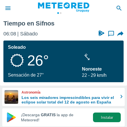
Tiempo en Sifnos
privacidad
06:08
Sábado
...
o de
om.uy
com.uy) ha
Soleado
ado por
26°
es para
ue la
 que se
Noroeste
e calidad.
Sensación de 27°
22
29 km/h
eder a este
ediante las
opciones:
Astronomía
Los seis miradores imprescindibles para vivir el
ookies y
eclipse solar total del 12 de agosto en España
e forma
¡Descarga
GRATIS
la app de
Instalar
d digital
Meteored!
ada, basada