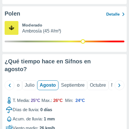
ados con el
 seleccionar
o.
Polen
Detalle
calización
Moderado
precisa e
Ambrosía (45 #/m³)
ión mediante
, publicidad
dos,
 publicidad
¿Qué tiempo hace en Sifnos en
,
agosto
?
ón de
 desarrollo
s.
yo
Junio
Julio
Agosto
Septiembre
Octubre
Noviemb
tros 1199
ios
T. Media:
25°C
Max.:
26°C
Min:
24°C
Días de lluvia:
0
días
Acum. de lluvia:
1 mm
Viento medio:
26 km/h