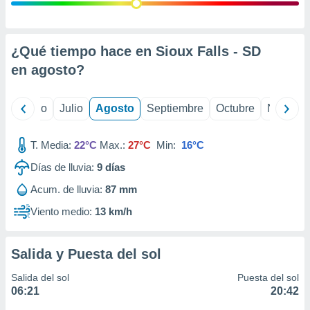
ados con el
 seleccionar
o.
calización
¿Qué tiempo hace en Sioux Falls - SD
precisa e
en
agosto
?
ión mediante
, publicidad
yo
Junio
Julio
Agosto
Septiembre
Octubre
Noviemb
dos,
 publicidad
T. Media:
22°C
Max.:
27°C
Min:
16°C
,
Días de lluvia:
9
días
ón de
 desarrollo
Acum. de lluvia:
87 mm
s.
Viento medio:
13 km/h
tros 1199
ios
Salida y Puesta del sol
Salida del sol
Puesta del sol
06:21
20:42