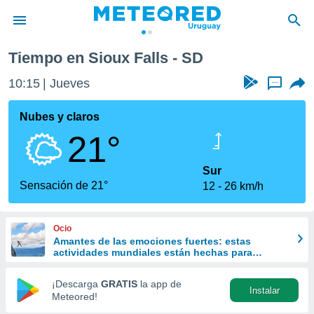
Tiempo en Sioux Falls - SD
privacidad
10:15
Jueves
...
o de
om.uy
com.uy) ha
Nubes y claros
ado por
21°
es para
ue la
 que se
Sur
e calidad.
Sensación de 21°
12
26 km/h
eder a este
ediante las
opciones:
Ocio
Amantes de las emociones fuertes: estas
ookies y
actividades mundiales están hechas para
e forma
ustedes
¡Descarga
GRATIS
la app de
Instalar
d digital
Meteored!
ada, basada