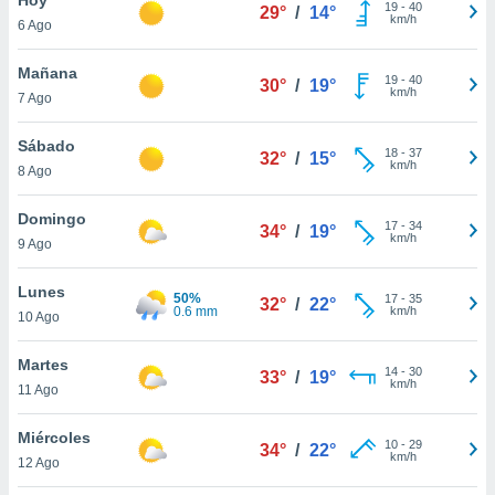
ublicidad y
19
-
40
29°
/
14°
km/h
6 Ago
do en
 mismo.
Mañana
19
-
40
30°
/
19°
sultar más
km/h
7 Ago
 en nuestra
 Cookies
y
Sábado
18
-
37
ualquier
32°
/
15°
km/h
8 Ago
ento
 botón
Domingo
17
-
34
34°
/
19°
ación de
km/h
9 Ago
kies
 disponible
Lunes
50%
17
-
35
e nuestra
32°
/
22°
0.6 mm
km/h
10 Ago
.
Martes
IVAMENTE,
14
-
30
33°
/
19°
km/h
11 Ago
as
Miércoles
10
-
29
34°
/
22°
 a cookies
km/h
12 Ago
 no aceptar