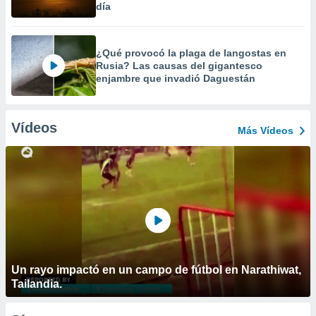
día
¿Qué provocó la plaga de langostas en
Rusia? Las causas del gigantesco
enjambre que invadió Daguestán
Vídeos
Más Vídeos
Un rayo impactó en un campo de fútbol en Narathiwat,
Tailandia.