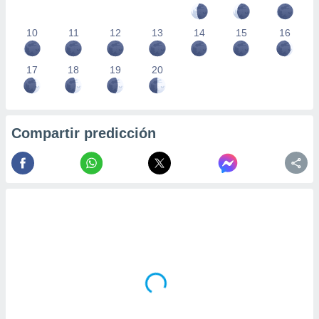
10
11
12
13
14
15
16
17
18
19
20
Compartir predicción