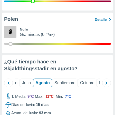
ados con el
 seleccionar
o.
calización
Polen
Detalle
precisa e
ión mediante
Nulo
Gramíneas (0 #/m³)
, publicidad
dos,
 publicidad
,
¿Qué tiempo hace en
ón de
 desarrollo
Skjaldthingsstadir en
agosto
?
s.
tros 1199
yo
Junio
Julio
Agosto
Septiembre
Octubre
Noviemb
ios
T. Media:
9°C
Max.:
11°C
Min:
7°C
Días de lluvia:
15
días
Acum. de lluvia:
93 mm