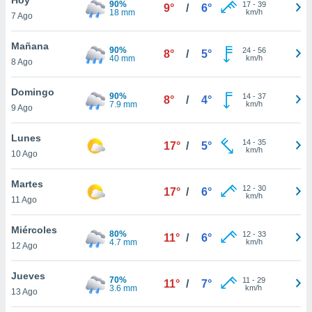
90%
ublicidad y
17
-
39
9°
/
6°
18 mm
km/h
7 Ago
do en
 mismo.
Mañana
90%
24
-
56
8°
/
5°
sultar más
40 mm
km/h
8 Ago
 en nuestra
 Cookies
y
Domingo
90%
14
-
37
ualquier
8°
/
4°
7.9 mm
km/h
9 Ago
ento
 botón
Lunes
14
-
35
17°
/
5°
ación de
km/h
10 Ago
kies
 disponible
Martes
12
-
30
e nuestra
17°
/
6°
km/h
11 Ago
.
Miércoles
IVAMENTE,
80%
12
-
33
11°
/
6°
4.7 mm
km/h
12 Ago
as
Jueves
70%
11
-
29
11°
/
7°
 a cookies
3.6 mm
km/h
13 Ago
 no aceptar