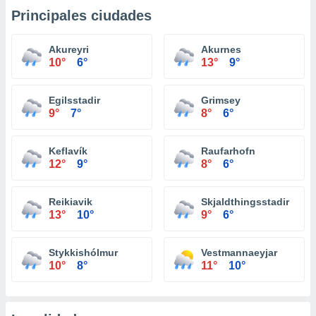
Principales ciudades
Akureyri
Akurnes
10°
6°
13°
9°
Egilsstadir
Grimsey
9°
7°
8°
6°
Keflavík
Raufarhofn
12°
9°
8°
6°
Reikiavik
Skjaldthingsstadir
13°
10°
9°
6°
Stykkishólmur
Vestmannaeyjar
10°
8°
11°
10°