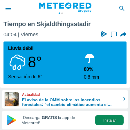
Tiempo en Skjaldthingsstadir
privacidad
04:04
Viernes
...
o de
om.uy
com.uy) ha
Lluvia débil
ado por
8°
es para
ue la
 que se
80%
e calidad.
Sensación de 6°
0.8 mm
eder a este
ediante las
opciones:
Actualidad
El aviso de la OMM sobre los incendios
ookies y
forestales: "el cambio climático aumenta el
e forma
riesgo, pero no es el único culpable
¡Descarga
GRATIS
la app de
Instalar
d digital
Meteored!
ada, basada