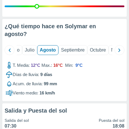
ados con el
 seleccionar
o.
calización
¿Qué tiempo hace en Solymar en
precisa e
ión mediante
agosto
?
, publicidad
yo
Junio
Julio
Agosto
Septiembre
Octubre
Noviemb
dos,
 publicidad
,
T. Media:
12°C
Max.:
16°C
Min:
9°C
ón de
Días de lluvia:
9
días
 desarrollo
s.
Acum. de lluvia:
99 mm
tros 1199
Viento medio:
16 km/h
ios
Salida y Puesta del sol
Salida del sol
Puesta del sol
07:30
18:08