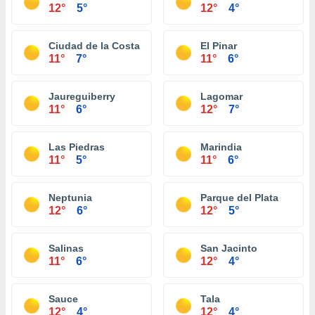
12°
5°
12°
4°
Ciudad de la Costa
El Pinar
11°
7°
11°
6°
Jaureguiberry
Lagomar
11°
6°
12°
7°
Las Piedras
Marindia
11°
5°
11°
6°
Neptunia
Parque del Plata
12°
6°
12°
5°
Salinas
San Jacinto
11°
6°
12°
4°
Sauce
Tala
12°
4°
12°
4°