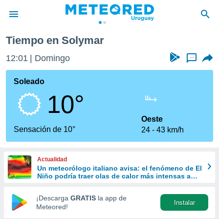
Tiempo en Solymar
privacidad
12:01
Domingo
...
o de
om.uy
com.uy) ha
Soleado
ado por
10°
es para
ue la
 que se
Oeste
e calidad.
Sensación de 10°
24
43 km/h
eder a este
ediante las
opciones:
Actualidad
Un meteorólogo italiano avisa: el fenómeno de El
ookies y
Niño podría traer olas de calor más intensas a
e forma
Europa
¡Descarga
GRATIS
la app de
Instalar
d digital
Meteored!
ada, basada