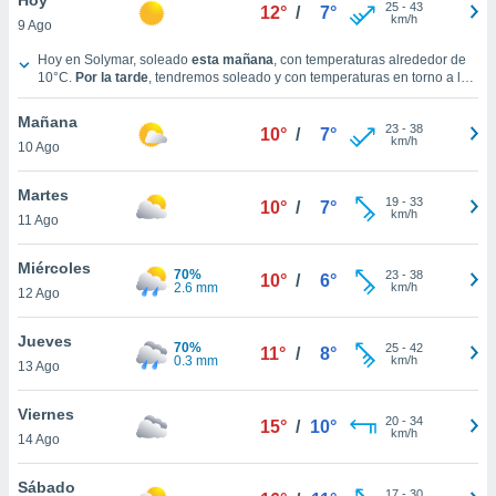
ublicidad y
25
-
43
12°
/
7°
km/h
9 Ago
do en
Tiempo en Solymar hoy
Hoy en Solymar, soleado
esta mañana
, con temperaturas alrededor de
 mismo.
10°C
.
Por la tarde
, tendremos soleado y con temperaturas en torno a los
sultar más
11°C
.
Durante la noche
, habrá nubes y claros con temperaturas
 en nuestra
cercanas a los
10°C
.
Vientos del Suroeste a lo largo del día, con una
Mañana
23
-
38
velocidad media de
25 km/h
.
10°
/
7°
 Cookies
y
km/h
10 Ago
ualquier
Martes
ento
19
-
33
10°
/
7°
km/h
 botón
11 Ago
ación de
kies
Miércoles
70%
23
-
38
10°
/
6°
 disponible
2.6 mm
km/h
12 Ago
e nuestra
.
Jueves
70%
25
-
42
11°
/
8°
0.3 mm
km/h
IVAMENTE,
13 Ago
Viernes
20
-
34
15°
/
10°
as
km/h
14 Ago
 a cookies
 no aceptar
Sábado
17
-
30