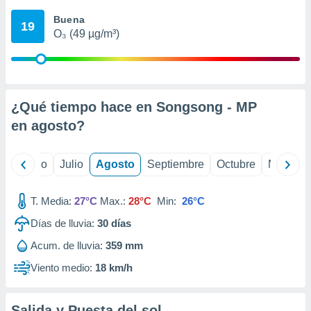
ados con el
 seleccionar
Buena
19
o.
O₃ (49 µg/m³)
calización
precisa e
ión mediante
, publicidad
¿Qué tiempo hace en Songsong - MP
en
agosto
?
dos,
 publicidad
,
yo
Junio
Julio
Agosto
Septiembre
Octubre
Noviemb
ón de
 desarrollo
s.
T. Media:
27°C
Max.:
28°C
Min:
26°C
tros 1199
Días de lluvia:
30
días
ios
Acum. de lluvia:
359 mm
Viento medio:
18 km/h
Salida y Puesta del sol