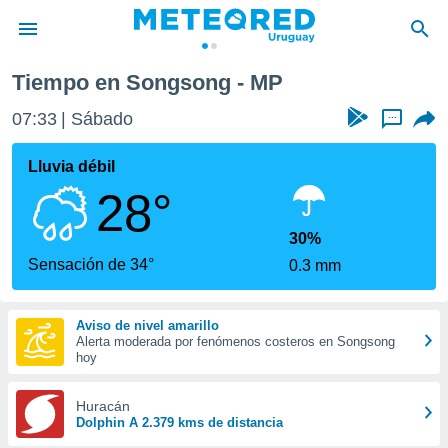
Tiempo en Songsong - MP
privacidad
07:33
Sábado
...
o de
om.uy
com.uy) ha
Lluvia débil
ado por
28°
es para
ue la
 que se
30%
e calidad.
Sensación de 34°
0.3 mm
eder a este
ediante las
opciones:
Aviso de nivel amarillo
Alerta moderada por fenómenos costeros en Songsong
ookies y
hoy
e forma
Huracán
d digital
Dolphin A 2.379 kms de distancia
ada, basada