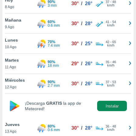
90%
ublicidad y
37
-
48
30°
/
26°
3 mm
km/h
8 Ago
do en
 mismo.
Mañana
60%
41
-
54
30°
/
28°
sultar más
0.6 mm
km/h
9 Ago
 en nuestra
 Cookies
y
Lunes
70%
42
-
65
ualquier
30°
/
25°
7.4 mm
km/h
10 Ago
ento
 botón
Martes
90%
35
-
46
29°
/
26°
ación de
18 mm
km/h
11 Ago
kies
 disponible
Miércoles
90%
37
-
53
e nuestra
30°
/
26°
2.7 mm
km/h
12 Ago
.
IVAMENTE,
¡Descarga
GRATIS
la app de
Instalar
Meteored!
as
 a cookies
Jueves
80%
36
-
48
30°
/
28°
0.6 mm
km/h
13 Ago
 no aceptar