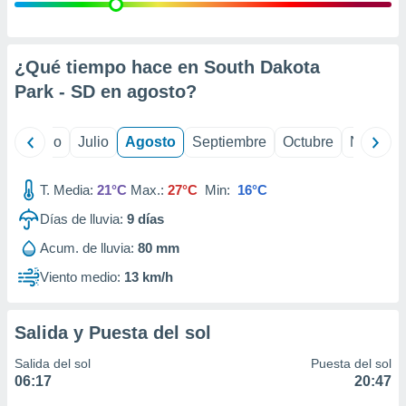
ados con el
 seleccionar
o.
calización
¿Qué tiempo hace en South Dakota
precisa e
Park - SD en
agosto
?
ión mediante
, publicidad
yo
Junio
Julio
Agosto
Septiembre
Octubre
Noviemb
dos,
 publicidad
T. Media:
21°C
Max.:
27°C
Min:
16°C
,
Días de lluvia:
9
días
ón de
 desarrollo
Acum. de lluvia:
80 mm
s.
Viento medio:
13 km/h
tros 1199
ios
Salida y Puesta del sol
Salida del sol
Puesta del sol
06:17
20:47