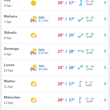
ublicidad y
23
-
42
28°
/
17°
km/h
6 Ago
do en
 mismo.
Mañana
40%
22
-
42
25°
/
17°
sultar más
8.1 mm
km/h
7 Ago
 en nuestra
 Cookies
y
Sábado
16
-
30
ualquier
28°
/
15°
km/h
8 Ago
ento
 botón
Domingo
50%
10
-
23
27°
/
18°
ación de
0.8 mm
km/h
9 Ago
kies
 disponible
Lunes
70%
16
-
34
e nuestra
25°
/
18°
20 mm
km/h
10 Ago
.
Martes
IVAMENTE,
9
-
17
25°
/
17°
km/h
11 Ago
as
Miércoles
13
-
23
28°
/
17°
 a cookies
km/h
12 Ago
 no aceptar