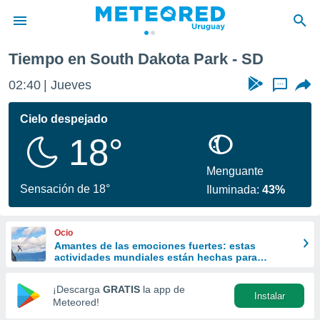
Tiempo en South Dakota Park - SD
privacidad
02:40
Jueves
...
o de
om.uy
com.uy) ha
Cielo despejado
ado por
18°
es para
ue la
 que se
Menguante
e calidad.
Sensación de 18°
Iluminada:
43%
eder a este
ediante las
opciones:
Ocio
Amantes de las emociones fuertes: estas
ookies y
actividades mundiales están hechas para
e forma
ustedes
¡Descarga
GRATIS
la app de
Instalar
d digital
Meteored!
ada, basada