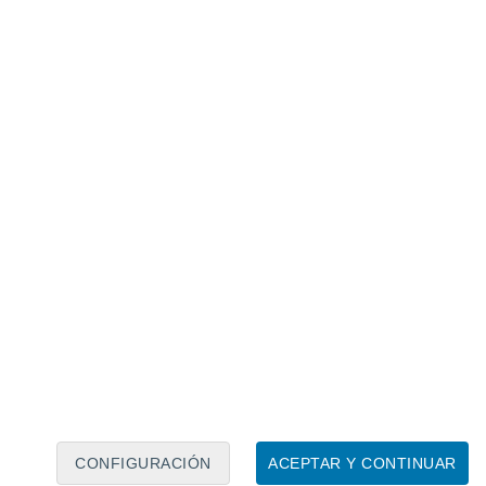
Calendario lunar
Lun
Mar
Mié
Jue
Vie
Sáb
Dom
8
9
10
11
12
13
14
15
16
CONFIGURACIÓN
ACEPTAR Y CONTINUAR