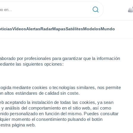
ticias
Vídeos
Alertas
Radar
Mapas
Satélites
Modelos
Mundo
borado por profesionales para garantizar que la información
ediante las siguientes opciones:
gfield
ecogida mediante cookies o tecnologías similares, nos permite
on altos estándares de calidad sin coste.
- VT
eb aceptando la instalación de todas las cookies, ya sean
 y análisis del comportamiento en el sitio web, así como
...
ntenido personalizado en función del mismo. Puedes consultar
alquier momento el consentimiento pulsando el botón
Por hora
uestra página web.
Cielos nubosos en las próximas
horas