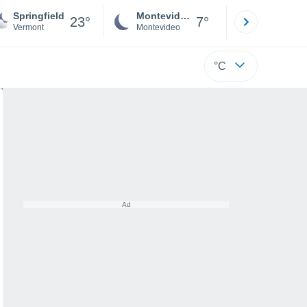
Springfield
Montevideo
Maldonad
23°
7°
Vermont
Montevideo
Maldonado
°C