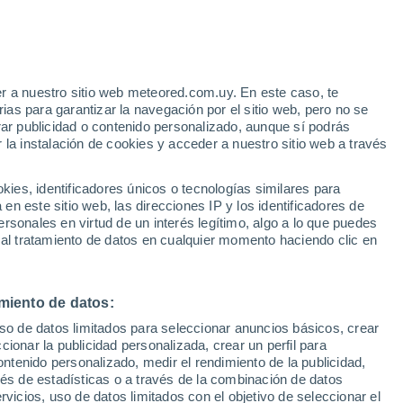
e
r a nuestro sitio web meteored.com.uy. En este caso, te
:
22%
as para garantizar la navegación por el sitio web, pero no se
rar publicidad o contenido personalizado, aunque sí podrás
 la instalación de cookies y acceder a nuestro sitio web a través
 el
es, identificadores únicos o tecnologías similares para
a
n este sitio web, las direcciones IP y los identificadores de
rsonales en virtud de un interés legítimo, algo a lo que puedes
Radar de lluvia
Satélites
Modelos
 al tratamiento de datos en cualquier momento haciendo clic en
miento de datos:
Martes
Miércoles
Jueves
Viernes
uso de datos limitados para seleccionar anuncios básicos, crear
11 Ago
12 Ago
13 Ago
14 Ago
ccionar la publicidad personalizada, crear un perfil para
ontenido personalizado, medir el rendimiento de la publicidad,
vés de estadísticas o a través de la combinación de datos
rvicios, uso de datos limitados con el objetivo de seleccionar el
60%
50%
70%