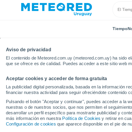
Tiempo
No
Aviso de privacidad
El contenido de Meteored.com.uy (meteored.com.uy) ha sido ela
que se ofrece es de calidad. Puedes acceder a este sitio web m
Aceptar cookies y acceder de forma gratuita
Inicio
Estados Unidos
Estado de Vermont
Sprin
La publicidad digital personalizada, basada en la información r
financiar nuestra actividad para seguir ofreciéndote contenido c
Tiempo en Springfield 
Pulsando el botón "Aceptar y continuar", puedes acceder a la w
nuestras o de nuestros socios, que nos permiten el seguimiento
00:24
Sábado
desarrollar un perfil específico para mostrarte publicidad y co
más información en nuestra
Política de Cookies
y retirar en cu
Configuración de cookies
que aparece disponible en el pie de n
Parcialmente nuboso