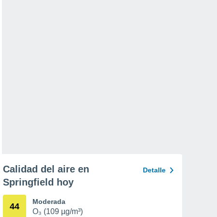
Calidad del aire en
Detalle
Springfield hoy
Moderada
44
O₃ (109 µg/m³)