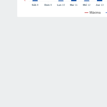
°C
Sáb
8
Dom
9
Lun
10
Mar
11
Mié
12
Jue
13
Máxima