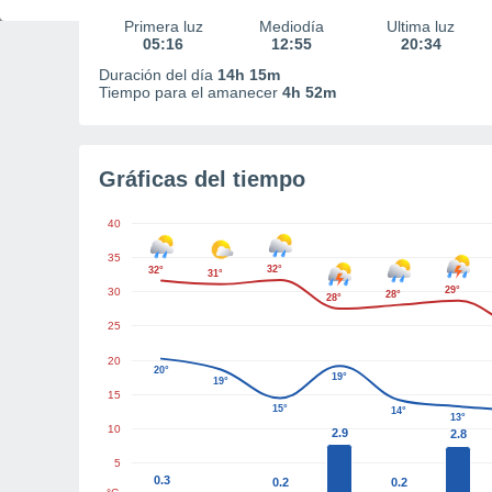
Primera luz
Mediodía
Última luz
05:16
12:55
20:34
Duración del día
14h 15m
Tiempo para el amanecer
4h 52m
Gráficas del tiempo
40
35
32°
32°
31°
29°
30
28°
28°
25
20
20°
19°
19°
15
15°
14°
13°
10
2.9
2.8
5
0.3
0.2
0.2