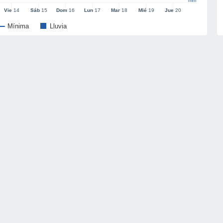
mm
Vie
14
Sáb
15
Dom
16
Lun
17
Mar
18
Mié
19
Jue
20
Mínima
Lluvia