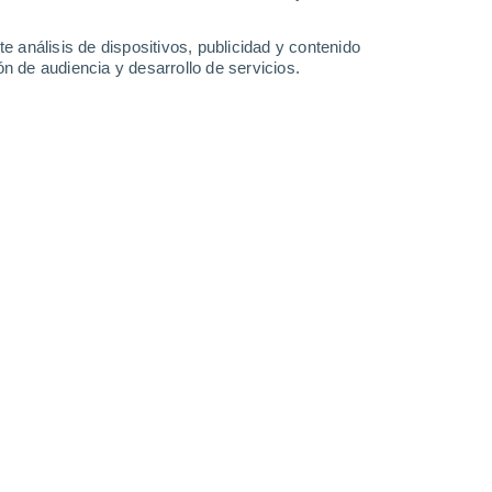
2.9 mm
0.2 mm
2.8 mm
28°
/
19°
28°
/
14°
29°
/
13°
25°
/
12°
e análisis de dispositivos, publicidad y contenido
n de audiencia y desarrollo de servicios.
-
35
km/h
10
-
30
km/h
11
-
38
km/h
14
-
37
km/h
 agosto
uboso
Oeste
0 Bajo
3
-
8 km/h
FPS:
no
uboso
Suroeste
0 Bajo
3
-
6 km/h
FPS:
no
uboso
Oeste
0 Bajo
2
-
6 km/h
FPS:
no
uboso
Oeste
0 Bajo
2
-
5 km/h
FPS:
no