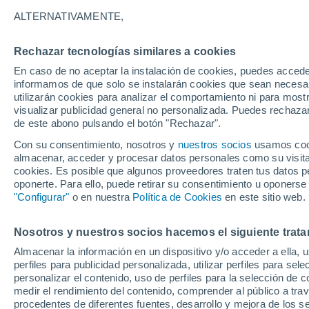
23°
ALTERNATIVAMENTE,
Rechazar tecnologías similares a cookies
Menguant
En caso de no aceptar la instalación de cookies, puedes accede
Iluminada
Sensación de 22°
informamos de que solo se instalarán cookies que sean necesari
utilizarán cookies para analizar el comportamiento ni para most
visualizar publicidad general no personalizada. Puedes rechazar
de este abono pulsando el botón "Rechazar".
Astronomía
Los seis miradores imprescindibles para vivir
Con su consentimiento, nosotros y
nuestros socios
usamos cooki
eclipse solar total del 12 de agosto en Españ
almacenar, acceder y procesar datos personales como su visita e
cookies. Es posible que algunos proveedores traten tus datos pe
Tiempo 1 - 7 días
Actualidad
Mapa de nubosidad
oponerte. Para ello, puede retirar su consentimiento u oponerse
"Configurar"
o en nuestra
Política de Cookies
en este sitio web.
Nosotros y nuestros socios hacemos el siguiente trata
Mañana
Lunes
Hoy
Almacenar la información en un dispositivo y/o acceder a ella, 
9 Ago
10 Ago
8 Ago
perfiles para publicidad personalizada, utilizar perfiles para sele
personalizar el contenido, uso de perfiles para la selección de c
medir el rendimiento del contenido, comprender al público a tra
procedentes de diferentes fuentes, desarrollo y mejora de los se
40%
60%