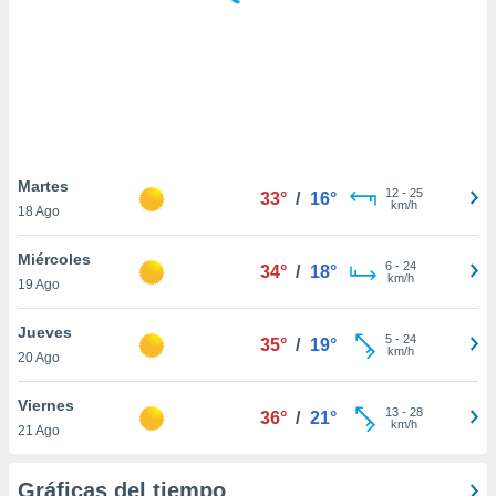
ste abono
 botón
.
nto,
cios
kies,
Martes
12
-
25
ores únicos
33°
/
16°
km/h
18 Ago
as similares
nar,
Miércoles
rocesar
6
-
24
34°
/
18°
km/h
onales como
19 Ago
 este sitio
recciones IP
Jueves
5
-
24
35°
/
19°
ficadores de
km/h
20 Ago
 posible
s
Viernes
 traten tus
13
-
28
36°
/
21°
km/h
nales en
21 Ago
 interés
go a lo que
Gráficas del tiempo
nerte. Para