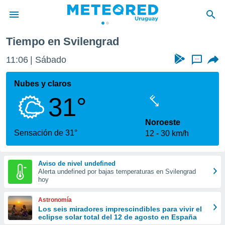
Tiempo en Svilengrad
privacidad
11:06
Sábado
...
o de
om.uy
com.uy) ha
Nubes y claros
ado por
31°
es para
ue la
 que se
Noroeste
e calidad.
Sensación de 31°
12
30 km/h
eder a este
ediante las
opciones:
Aviso de nivel undefined
Alerta undefined por bajas temperaturas en Svilengrad
ookies y
hoy
e forma
Astronomía
d digital
Los seis miradores imprescindibles para vivir el
eclipse solar total del 12 de agosto en España
ada, basada