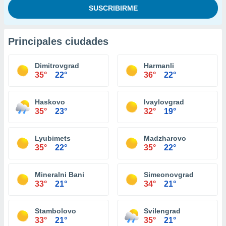
Principales ciudades
Dimitrovgrad
Harmanli
35°
22°
36°
22°
Haskovo
Ivaylovgrad
35°
23°
32°
19°
Lyubimets
Madzharovo
35°
22°
35°
22°
Mineralni Bani
Simeonovgrad
33°
21°
34°
21°
Stambolovo
Svilengrad
33°
21°
35°
21°