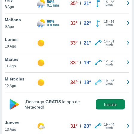
50%
ublicidad y
15
-
35
35°
/
21°
0.1 mm
km/h
8 Ago
do en
 mismo.
Mañana
60%
15
-
36
33°
/
22°
sultar más
0.8 mm
km/h
9 Ago
 en nuestra
 Cookies
y
Lunes
14
-
31
ualquier
33°
/
21°
km/h
10 Ago
ento
 botón
Martes
12
-
28
33°
/
19°
ación de
km/h
11 Ago
kies
 disponible
Miércoles
19
-
45
e nuestra
34°
/
18°
km/h
12 Ago
.
IVAMENTE,
¡Descarga
GRATIS
la app de
Instalar
Meteored!
as
 a cookies
Jueves
19
-
44
31°
/
20°
km/h
13 Ago
 no aceptar