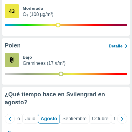
ados con el
 seleccionar
Moderada
43
o.
O₃ (108 µg/m³)
calización
precisa e
ión mediante
, publicidad
Polen
Detalle
dos,
Bajo
 publicidad
Gramíneas (17 #/m³)
,
ón de
 desarrollo
s.
tros 1199
¿Qué tiempo hace en Svilengrad en
ios
agosto
?
yo
Junio
Julio
Agosto
Septiembre
Octubre
Noviemb