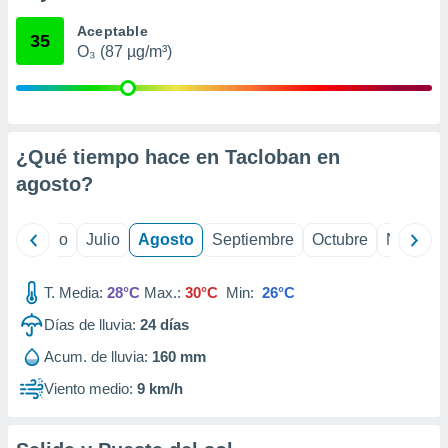
ados con el
 seleccionar
Aceptable
35
o.
O₃ (87 µg/m³)
calización
precisa e
ión mediante
, publicidad
¿Qué tiempo hace en Tacloban en
agosto
?
dos,
 publicidad
,
yo
Junio
Julio
Agosto
Septiembre
Octubre
Noviemb
ón de
 desarrollo
s.
T. Media:
28°C
Max.:
30°C
Min:
26°C
tros 1199
Días de lluvia:
24
días
ios
Acum. de lluvia:
160 mm
Viento medio:
9 km/h