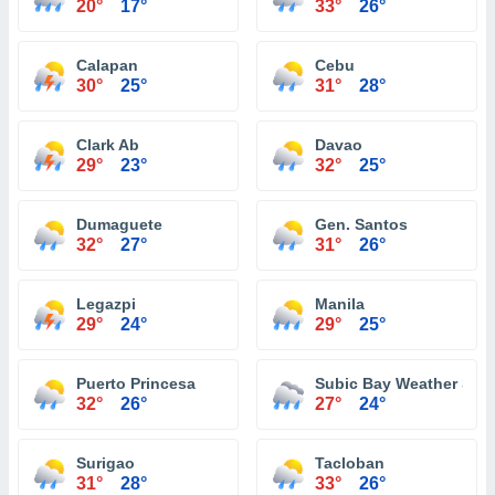
20°
17°
33°
26°
Calapan
Cebu
30°
25°
31°
28°
Clark Ab
Davao
29°
23°
32°
25°
Dumaguete
Gen. Santos
32°
27°
31°
26°
Legazpi
Manila
29°
24°
29°
25°
Puerto Princesa
Subic Bay Weather Stat
32°
26°
27°
24°
Surigao
Tacloban
31°
28°
33°
26°