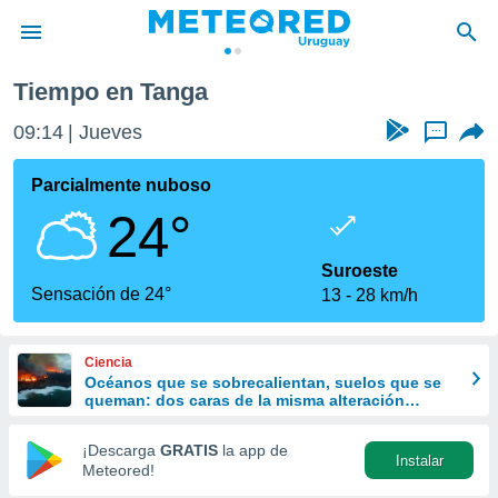
Tiempo en Tanga
privacidad
09:14
Jueves
...
o de
om.uy
com.uy) ha
Parcialmente nuboso
ado por
24°
es para
ue la
 que se
Suroeste
e calidad.
Sensación de 24°
13
28 km/h
eder a este
ediante las
opciones:
Ciencia
Océanos que se sobrecalientan, suelos que se
ookies y
queman: dos caras de la misma alteración
e forma
climática
¡Descarga
GRATIS
la app de
Instalar
d digital
Meteored!
ada, basada