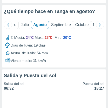
ados con el
 seleccionar
o.
¿Qué tiempo hace en Tanga en
agosto
?
calización
precisa e
yo
Junio
Julio
Agosto
Septiembre
Octubre
Noviemb
ión mediante
, publicidad
T. Media:
24°C
Max.:
28°C
Min:
20°C
dos,
Días de lluvia:
19
días
 publicidad
Acum. de lluvia:
54 mm
,
ón de
Viento medio:
11 km/h
 desarrollo
s.
Salida y Puesta del sol
tros 1199
ios
Salida del sol
Puesta del sol
06:32
18:27