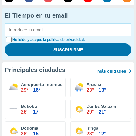
El Tiempo en tu email
He leído y acepto la política de privacidad.
Principales ciudades
Más ciudades
Aeropuerto Internacional del Kilimanjaro
Arusha
29°
16°
23°
13°
Bukoba
Dar Es Salaam
26°
17°
29°
21°
Dodoma
Iringa
28°
15°
23°
12°