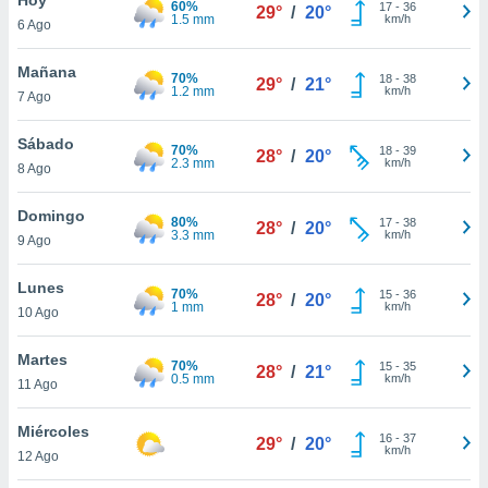
60%
ublicidad y
17
-
36
29°
/
20°
1.5 mm
km/h
6 Ago
do en
 mismo.
Mañana
70%
18
-
38
29°
/
21°
sultar más
1.2 mm
km/h
7 Ago
 en nuestra
 Cookies
y
Sábado
70%
18
-
39
ualquier
28°
/
20°
2.3 mm
km/h
8 Ago
ento
 botón
Domingo
80%
17
-
38
28°
/
20°
ación de
3.3 mm
km/h
9 Ago
kies
 disponible
Lunes
70%
15
-
36
e nuestra
28°
/
20°
1 mm
km/h
10 Ago
.
Martes
IVAMENTE,
70%
15
-
35
28°
/
21°
0.5 mm
km/h
11 Ago
as
Miércoles
16
-
37
29°
/
20°
 a cookies
km/h
12 Ago
 no aceptar