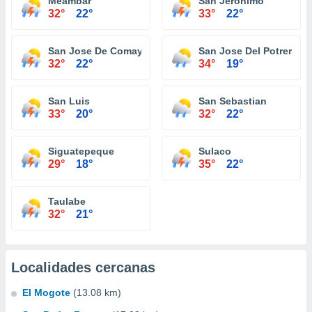
Meambar
San Jeronimo
32°
22°
33°
22°
San Jose De Comayagua
San Jose Del Potrero
32°
22°
34°
19°
San Luis
San Sebastian
33°
20°
32°
22°
Siguatepeque
Sulaco
29°
18°
35°
22°
Taulabe
32°
21°
Localidades cercanas
El Mogote
(13.08 km)