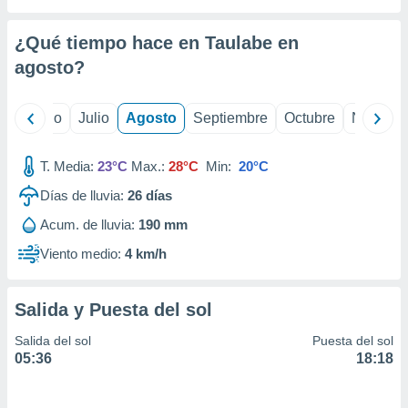
ados con el
 seleccionar
o.
¿Qué tiempo hace en Taulabe en
calización
agosto
?
precisa e
ión mediante
yo
Junio
Julio
Agosto
Septiembre
Octubre
Noviemb
, publicidad
T. Media:
23°C
Max.:
28°C
Min:
20°C
dos,
 publicidad
Días de lluvia:
26
días
,
ón de
Acum. de lluvia:
190 mm
 desarrollo
Viento medio:
4 km/h
s.
tros 1199
ios
Salida y Puesta del sol
Salida del sol
Puesta del sol
05:36
18:18