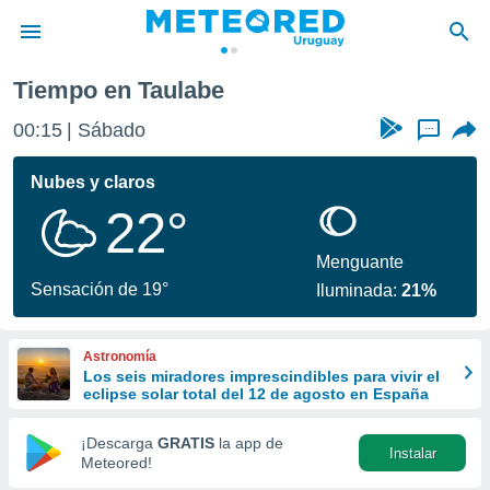
Tiempo en Taulabe
privacidad
00:15
Sábado
...
o de
om.uy
com.uy) ha
Nubes y claros
ado por
22°
es para
ue la
 que se
Menguante
e calidad.
Sensación de 19°
Iluminada:
21%
eder a este
ediante las
opciones:
Astronomía
Los seis miradores imprescindibles para vivir el
ookies y
eclipse solar total del 12 de agosto en España
e forma
¡Descarga
GRATIS
la app de
Instalar
d digital
Meteored!
ada, basada