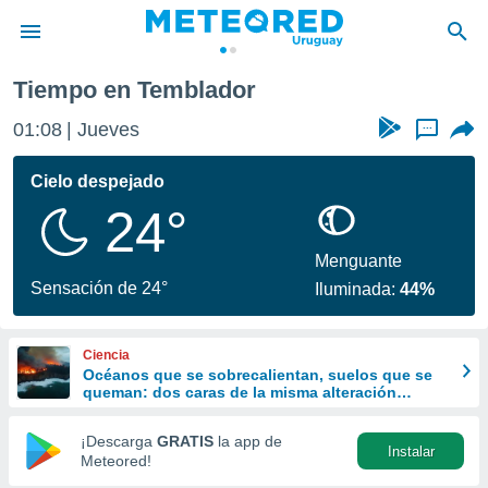
Tiempo en Temblador
privacidad
01:08
Jueves
...
o de
om.uy
com.uy) ha
Cielo despejado
ado por
24°
es para
ue la
 que se
Menguante
e calidad.
Sensación de 24°
Iluminada:
44%
eder a este
ediante las
opciones:
Ciencia
Océanos que se sobrecalientan, suelos que se
ookies y
queman: dos caras de la misma alteración
e forma
climática
¡Descarga
GRATIS
la app de
Instalar
d digital
Meteored!
ada, basada