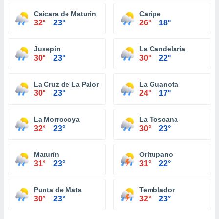
Caicara de Maturin
Caripe
32°
23°
26°
18°
Jusepin
La Candelaria
30°
23°
30°
22°
La Cruz de La Paloma
La Guanota
30°
23°
24°
17°
La Morrocoya
La Toscana
32°
23°
30°
23°
Maturín
Oritupano
31°
23°
31°
22°
Punta de Mata
Temblador
30°
23°
32°
23°