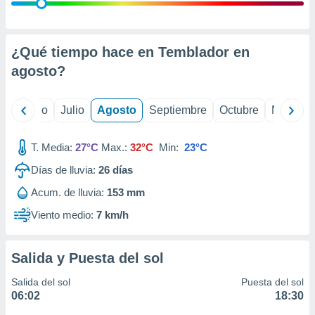
ados con el
 seleccionar
o.
calización
¿Qué tiempo hace en Temblador en
precisa e
agosto
?
ión mediante
, publicidad
yo
Junio
Julio
Agosto
Septiembre
Octubre
Noviemb
dos,
 publicidad
T. Media:
27°C
Max.:
32°C
Min:
23°C
,
Días de lluvia:
26
días
ón de
 desarrollo
Acum. de lluvia:
153 mm
s.
Viento medio:
7 km/h
tros 1199
ios
Salida y Puesta del sol
Salida del sol
Puesta del sol
06:02
18:30