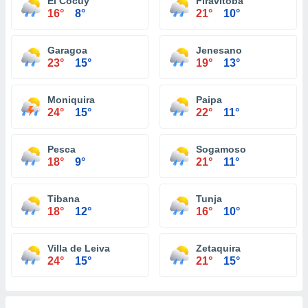
El Cocuy
Firavitoba
16°
8°
21°
10°
Garagoa
Jenesano
23°
15°
19°
13°
Moniquira
Paipa
24°
15°
22°
11°
Pesca
Sogamoso
18°
9°
21°
11°
Tibana
Tunja
18°
12°
16°
10°
Villa de Leiva
Zetaquira
24°
15°
21°
15°