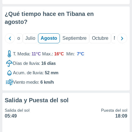
ados con el
 seleccionar
o.
¿Qué tiempo hace en Tibana en
calización
agosto
?
precisa e
ión mediante
yo
Junio
Julio
Agosto
Septiembre
Octubre
Noviemb
, publicidad
T. Media:
11°C
Max.:
16°C
Min:
7°C
dos,
 publicidad
Días de lluvia:
16
días
,
ón de
Acum. de lluvia:
52 mm
 desarrollo
Viento medio:
6 km/h
s.
tros 1199
ios
Salida y Puesta del sol
Salida del sol
Puesta del sol
05:49
18:09