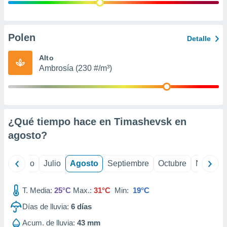
ados con el
 seleccionar
o.
calización
Polen
Detalle
precisa e
ión mediante
Alto
Ambrosía (230 #/m³)
, publicidad
dos,
 publicidad
,
¿Qué tiempo hace en Timashevsk en
ón de
 desarrollo
agosto
?
s.
tros 1199
yo
Junio
Julio
Agosto
Septiembre
Octubre
Noviemb
ios
T. Media:
25°C
Max.:
31°C
Min:
19°C
Días de lluvia:
6
días
Acum. de lluvia:
43 mm