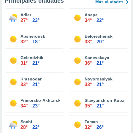
Principales ciudades
Más ciudades
Adler
Anapa
27°
23°
34°
22°
Apsheronsk
Belorechensk
32°
18°
33°
20°
Gelendzhik
Kanevskaya
31°
21°
36°
21°
Krasnodar
Novorossiysk
33°
21°
33°
21°
Primorsko-Akhtarsk
Slavyansk-on-Kuban
34°
23°
35°
21°
Sochi
Taman
28°
22°
32°
26°