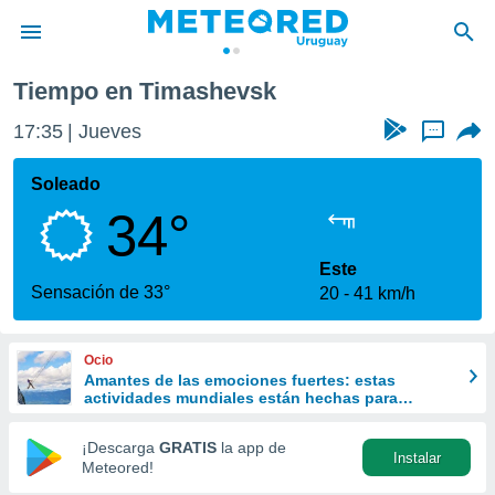
Tiempo en Timashevsk
privacidad
17:35
Jueves
...
o de
om.uy
com.uy) ha
Soleado
ado por
34°
es para
ue la
 que se
Este
e calidad.
Sensación de 33°
20
41 km/h
eder a este
ediante las
opciones:
Ocio
Amantes de las emociones fuertes: estas
ookies y
actividades mundiales están hechas para
e forma
ustedes
¡Descarga
GRATIS
la app de
Instalar
d digital
Meteored!
ada, basada