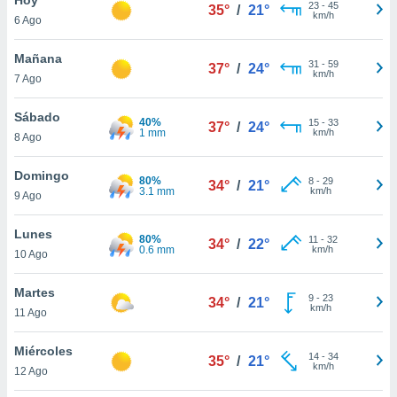
ublicidad y
23
-
45
35°
/
21°
km/h
6 Ago
do en
 mismo.
Mañana
31
-
59
37°
/
24°
sultar más
km/h
7 Ago
 en nuestra
 Cookies
y
Sábado
40%
15
-
33
ualquier
37°
/
24°
1 mm
km/h
8 Ago
ento
 botón
Domingo
80%
8
-
29
34°
/
21°
ación de
3.1 mm
km/h
9 Ago
kies
 disponible
Lunes
80%
11
-
32
e nuestra
34°
/
22°
0.6 mm
km/h
10 Ago
.
Martes
IVAMENTE,
9
-
23
34°
/
21°
km/h
11 Ago
as
Miércoles
14
-
34
35°
/
21°
 a cookies
km/h
12 Ago
 no aceptar