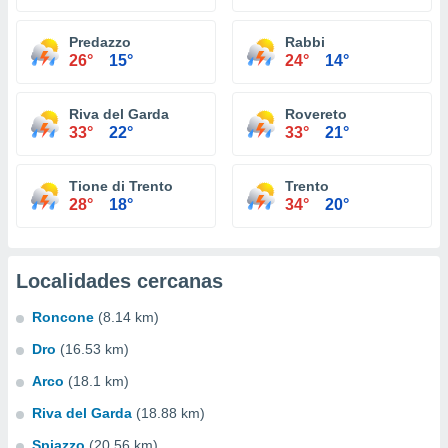
Predazzo
Rabbi
26°
15°
24°
14°
Riva del Garda
Rovereto
33°
22°
33°
21°
Tione di Trento
Trento
28°
18°
34°
20°
Localidades cercanas
Roncone
(8.14 km)
Dro
(16.53 km)
Arco
(18.1 km)
Riva del Garda
(18.88 km)
Spiazzo
(20.56 km)