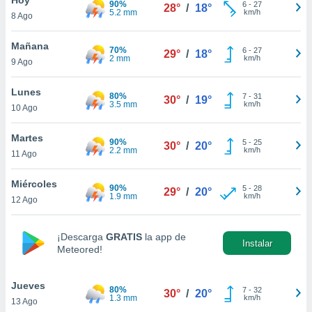
90%
ublicidad y
6
-
27
28°
/
18°
5.2 mm
km/h
8 Ago
do en
 mismo.
Mañana
70%
6
-
27
29°
/
18°
sultar más
2 mm
km/h
9 Ago
 en nuestra
 Cookies
y
Lunes
80%
7
-
31
ualquier
30°
/
19°
3.5 mm
km/h
10 Ago
ento
 botón
Martes
90%
5
-
25
30°
/
20°
ación de
2.2 mm
km/h
11 Ago
kies
 disponible
Miércoles
90%
5
-
28
e nuestra
29°
/
20°
1.9 mm
km/h
12 Ago
.
IVAMENTE,
¡Descarga
GRATIS
la app de
Instalar
Meteored!
as
 a cookies
Jueves
80%
7
-
32
30°
/
20°
1.3 mm
km/h
13 Ago
 no aceptar