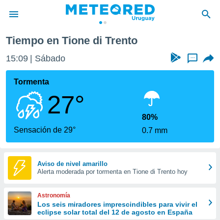
Tiempo en Tione di Trento
privacidad
15:09
Sábado
...
o de
om.uy
com.uy) ha
Tormenta
ado por
27°
es para
ue la
 que se
80%
e calidad.
Sensación de 29°
0.7 mm
eder a este
ediante las
opciones:
Aviso de nivel amarillo
Alerta moderada por tormenta en Tione di Trento hoy
ookies y
e forma
Astronomía
d digital
Los seis miradores imprescindibles para vivir el
eclipse solar total del 12 de agosto en España
ada, basada