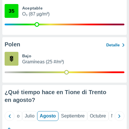
ados con el
 seleccionar
Aceptable
35
o.
O₃ (87 µg/m³)
calización
precisa e
ión mediante
, publicidad
Polen
Detalle
dos,
Bajo
 publicidad
Gramíneas (25 #/m³)
,
ón de
 desarrollo
s.
tros 1199
¿Qué tiempo hace en Tione di Trento
ios
en
agosto
?
yo
Junio
Julio
Agosto
Septiembre
Octubre
Noviemb