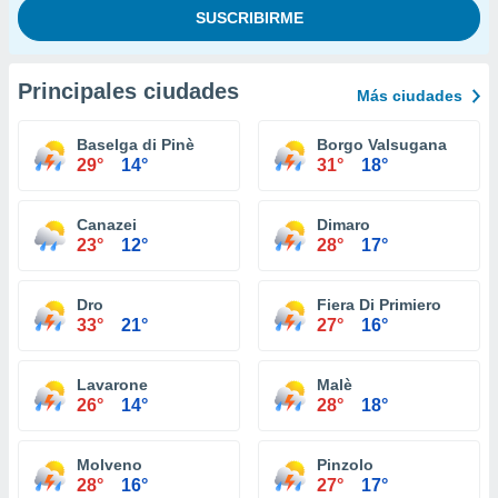
Principales ciudades
Más ciudades
Baselga di Pinè
Borgo Valsugana
29°
14°
31°
18°
Canazei
Dimaro
23°
12°
28°
17°
Dro
Fiera Di Primiero
33°
21°
27°
16°
Lavarone
Malè
26°
14°
28°
18°
Molveno
Pinzolo
28°
16°
27°
17°