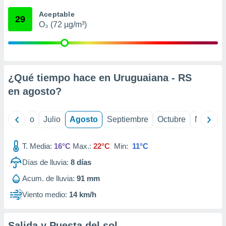
ados con el
 seleccionar
Aceptable
29
o.
O₃ (72 µg/m³)
calización
precisa e
ión mediante
, publicidad
¿Qué tiempo hace en Uruguaiana - RS
en
agosto
?
dos,
 publicidad
,
yo
Junio
Julio
Agosto
Septiembre
Octubre
Noviemb
ón de
 desarrollo
s.
T. Media:
16°C
Max.:
22°C
Min:
11°C
tros 1199
Días de lluvia:
8
días
ios
Acum. de lluvia:
91 mm
Viento medio:
14 km/h
Salida y Puesta del sol