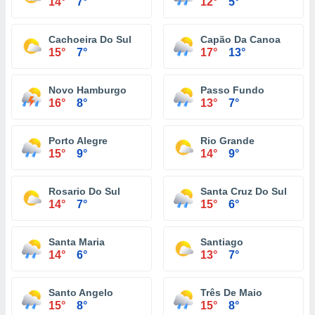
14°
7°
12°
5°
Cachoeira Do Sul
Capão Da Canoa
15°
7°
17°
13°
Novo Hamburgo
Passo Fundo
16°
8°
13°
7°
Porto Alegre
Rio Grande
15°
9°
14°
9°
Rosario Do Sul
Santa Cruz Do Sul
14°
7°
15°
6°
Santa Maria
Santiago
14°
6°
13°
7°
Santo Angelo
Três De Maio
15°
8°
15°
8°