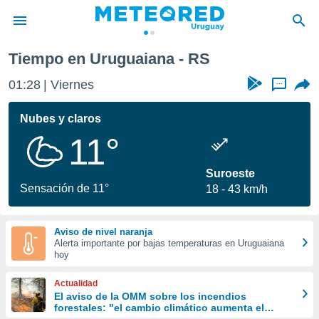
Tiempo en Uruguaiana - RS
privacidad
01:28
Viernes
...
o de
om.uy
com.uy) ha
Nubes y claros
ado por
11°
es para
ue la
 que se
Suroeste
e calidad.
Sensación de 11°
18
43 km/h
eder a este
ediante las
opciones:
Aviso de nivel naranja
Alerta importante por bajas temperaturas en Uruguaiana
ookies y
hoy
e forma
Actualidad
d digital
El aviso de la OMM sobre los incendios
forestales: "el cambio climático aumenta el
ada, basada