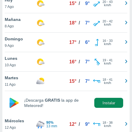
ublicidad y
20
-
43
15°
/
9°
km/h
7 Ago
do en
 mismo.
Mañana
20
-
42
18°
/
7°
sultar más
km/h
8 Ago
 en nuestra
 Cookies
y
Domingo
16
-
33
ualquier
17°
/
6°
km/h
9 Ago
ento
 botón
Lunes
19
-
41
16°
/
7°
ación de
km/h
10 Ago
kies
 disponible
Martes
18
-
41
e nuestra
15°
/
7°
km/h
11 Ago
.
IVAMENTE,
¡Descarga
GRATIS
la app de
Instalar
Meteored!
as
 a cookies
Miércoles
90%
18
-
38
12°
/
9°
13 mm
km/h
12 Ago
 no aceptar