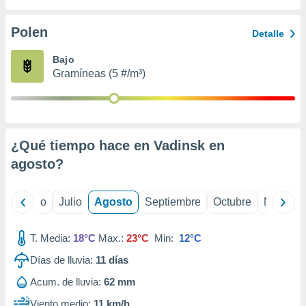
ados con el
 seleccionar
o.
Polen
Detalle
calización
Bajo
precisa e
Gramíneas (5 #/m³)
ión mediante
, publicidad
dos,
 publicidad
¿Qué tiempo hace en Vadinsk en
,
agosto
?
ón de
 desarrollo
s.
yo
Junio
Julio
Agosto
Septiembre
Octubre
Noviemb
tros 1199
ios
T. Media:
18°C
Max.:
23°C
Min:
12°C
Días de lluvia:
11
días
Acum. de lluvia:
62 mm
Viento medio:
11 km/h