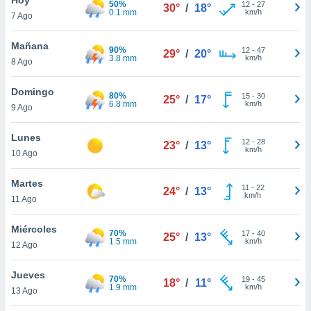
50%
ublicidad y
12
-
27
30°
/
18°
0.1 mm
km/h
7 Ago
do en
 mismo.
Mañana
90%
12
-
47
29°
/
20°
sultar más
3.8 mm
km/h
8 Ago
 en nuestra
 Cookies
y
Domingo
80%
15
-
30
ualquier
25°
/
17°
6.8 mm
km/h
9 Ago
ento
 botón
Lunes
12
-
28
23°
/
13°
ación de
km/h
10 Ago
kies
 disponible
Martes
11
-
22
e nuestra
24°
/
13°
km/h
11 Ago
.
Miércoles
IVAMENTE,
70%
17
-
40
25°
/
13°
1.5 mm
km/h
12 Ago
as
Jueves
70%
19
-
45
18°
/
11°
 a cookies
1.9 mm
km/h
13 Ago
 no aceptar