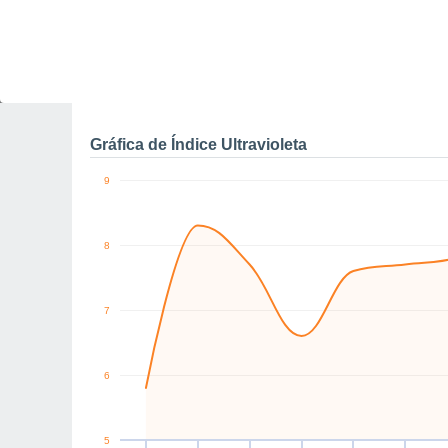
NE
NE
NE
N
NE
NE
km/h
Jue
6
Vie
7
Sáb
8
Dom
9
Lun
10
Mar
11
M
Rachas máximas de vien
Gráfica de Índice Ultravioleta
9
8
7
6
5