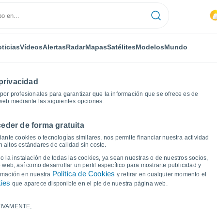
ticias
Vídeos
Alertas
Radar
Mapas
Satélites
Modelos
Mundo
privacidad
or profesionales para garantizar que la información que se ofrece es de
 web mediante las siguientes opciones:
eder de forma gratuita
os
Valdenoceda
Gráficas del tiempo
ante cookies o tecnologías similares, nos permite financiar nuestra actividad
 altos estándares de calidad sin coste.
e Valdenoceda
 la instalación de todas las cookies, ya sean nuestras o de nuestros socios,
 web, así como desarrollar un perfil específico para mostrarte publicidad y
Política de Cookies
ormación en nuestra
y retirar en cualquier momento el
kies
que aparece disponible en el pie de nuestra página web.
IVAMENTE,
a y punto de rocío para los próximos 14 días