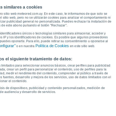
36°
s similares a cookies
33°
32°
32°
ro sitio web meteored.com.uy. En este caso, te informamos de que solo se
29°
29°
 sitio web, pero no se utilizarán cookies para analizar el comportamiento ni
26°
24°
izar publicidad general no personalizada. Puedes rechazar la instalación de
és de este abono pulsando el botón "Rechazar".
18°
17°
17°
16°
16°
16°
16°
dentificadores únicos o tecnologías similares para almacenar, acceder y
13°
es IP y los identificadores de cookies. Es posible que algunos proveedores
e puedes oponerte. Para ello, puede retirar su consentimiento u oponerse al
nfigurar"
Política de Cookies
o en nuestra
en este sitio web.
 el siguiente tratamiento de datos:
ié
12
Jue
13
Vie
14
Sáb
15
Dom
16
Lun
17
Mar
18
Mié
19
 limitados para seleccionar anuncios básicos, crear perfiles para publicidad
emperatura Mínima
Punto de rocío
ada, crear un perfil para personalizar el contenido, uso de perfiles para la
dad, medir el rendimiento del contenido, comprender al público a través de
 fuentes, desarrollo y mejora de los servicios, uso de datos limitados con el
ionar el contenido.
isis de dispositivos, publicidad y contenido personalizados, medición de
idad para los próximos 14 días
de audiencia y desarrollo de servicios.
100
1023
75
1021