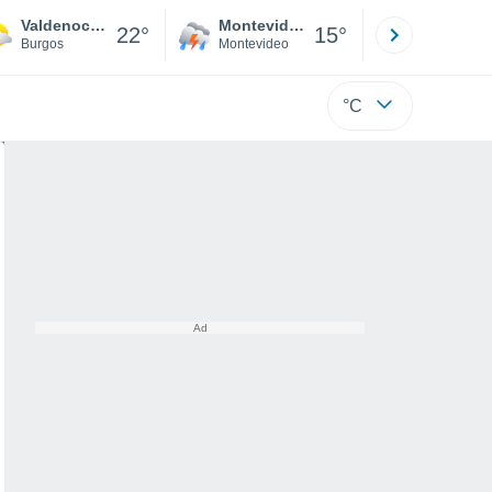
Valdenoceda
Montevideo
Maldonad
22°
15°
Burgos
Montevideo
Maldonado
°C