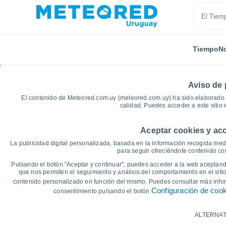
Tiempo
No
Aviso de 
El contenido de Meteored.com.uy (meteored.com.uy) ha sido elaborado p
calidad. Puedes acceder a este sitio
Aceptar cookies y acc
Inicio
España
Castilla y León
Provincia de Burg
La publicidad digital personalizada, basada en la información recogida medi
para seguir ofreciéndote contenido con
Gráficas del tiempo d
Pulsando el botón "Aceptar y continuar", puedes acceder a la web aceptando
que nos permiten el seguimiento y análisis del comportamiento en el sitio
contenido personalizado en función del mismo. Puedes consultar más inf
14 días
7 días
Configuración de coo
consentimiento pulsando el botón
Gráfica de Temperatura
ALTERNAT
Temperatura máxima, temperatura mínim