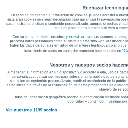
40
37°
Rechazar tecnología
35
33°
30°
En caso de no aceptar la instalación de cookies, puedes acceder a nuest
30
29°
28°
instalarán cookies que sean necesarias para garantizar la navegación por el
25°
para mostrar publicidad o contenido personalizado, aunque sí podrás visual
25
cookies y acceder a nuestro sitio web a trav
20
17°
16°
16°
16°
nuestros socios
15°
Con su consentimiento, nosotros y
usamos cookies, i
15°
15
procesar datos personales como su visita en este sitio web, las direccion
traten tus datos personales en virtud de un interés legítimo, algo a lo qu
10
"Co
tratamiento de datos en cualquier momento haciendo clic en
5
°C
Nosotros y nuestros socios hacemos
Jue
6
Vie
7
Sáb
8
Dom
9
Lun
10
Mar
11
M
Almacenar la información en un dispositivo y/o acceder a ella, uso de datos
Temperatura Máxima
T
personalizada, utilizar perfiles para seleccionar la publicidad personaliz
selección de contenido personalizado, medir el rendimiento de la publici
estadísticas o a través de la combinación de datos procedentes de diferentes
objetivo de selecc
Gráfica de Precipitación y Nubosidad
Datos de localización geográfica precisa e identificación mediante anál
Lluvia, nieve y nubos
publicidad y contenido, investigación 
15
Ver nuestros 1199 socios
1023