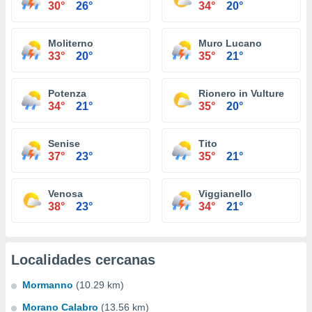
30°
26°
34°
20°
Moliterno
Muro Lucano
33°
20°
35°
21°
Potenza
Rionero in Vulture
34°
21°
35°
20°
Senise
Tito
37°
23°
35°
21°
Venosa
Viggianello
38°
23°
34°
21°
Localidades cercanas
Mormanno
(10.29 km)
Morano Calabro
(13.56 km)