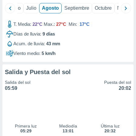
yo
Junio
Julio
Agosto
Septiembre
Octubre
Noviemb
T. Media:
22°C
Max.:
27°C
Min:
17°C
Días de lluvia:
9
días
Acum. de lluvia:
43 mm
Viento medio:
5 km/h
Salida y Puesta del sol
Salida del sol
Puesta del sol
05:59
20:02
Primera luz
Mediodía
Última luz
05:29
13:01
20:32