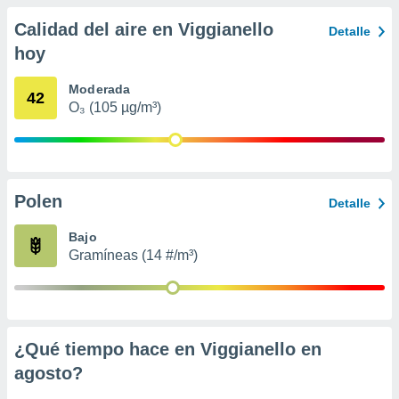
ados con el
 seleccionar
Calidad del aire en Viggianello
Detalle
o.
hoy
calización
precisa e
Moderada
42
ión mediante
O₃ (105 µg/m³)
, publicidad
dos,
 publicidad
,
Polen
Detalle
ón de
 desarrollo
Bajo
s.
Gramíneas (14 #/m³)
tros 1199
ios
¿Qué tiempo hace en Viggianello en
agosto
?