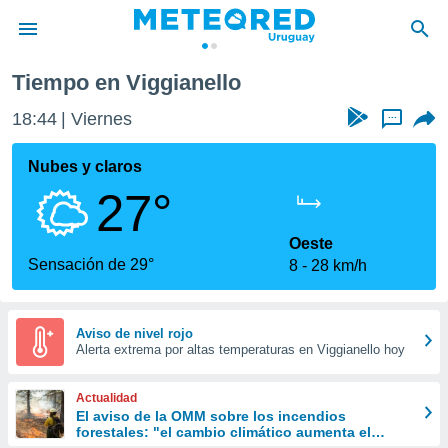
Tiempo en Viggianello
privacidad
18:44
Viernes
...
o de
om.uy
com.uy) ha
Nubes y claros
ado por
27°
es para
ue la
 que se
Oeste
e calidad.
Sensación de 29°
8
28 km/h
eder a este
ediante las
opciones:
Aviso de nivel rojo
Alerta extrema por altas temperaturas en Viggianello hoy
ookies y
e forma
Actualidad
d digital
El aviso de la OMM sobre los incendios
forestales: "el cambio climático aumenta el
ada, basada