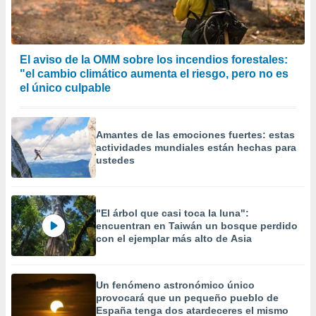
El aviso de la OMM sobre los incendios forestales:
"el cambio climático aumenta el riesgo, pero no es
el único culpable
Amantes de las emociones fuertes: estas
actividades mundiales están hechas para
ustedes
"El árbol que casi toca la luna":
encuentran en Taiwán un bosque perdido
con el ejemplar más alto de Asia
Un fenómeno astronómico único
provocará que un pequeño pueblo de
España tenga dos atardeceres el mismo