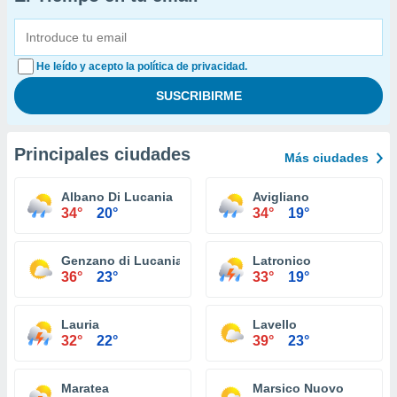
He leído y acepto la política de privacidad.
Principales ciudades
Más ciudades
Albano Di Lucania
Avigliano
34°
20°
34°
19°
Genzano di Lucania
Latronico
36°
23°
33°
19°
Lauria
Lavello
32°
22°
39°
23°
Maratea
Marsico Nuovo