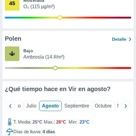
Moderada
ados con el
45
 seleccionar
O₃ (115 µg/m³)
o.
calización
precisa e
ión mediante
Polen
Detalle
, publicidad
Bajo
dos,
Ambrosía (14 #/m³)
 publicidad
,
ón de
 desarrollo
s.
¿Qué tiempo hace en Vir en
agosto
?
tros 1199
ios
yo
Junio
Julio
Agosto
Septiembre
Octubre
Noviemb
T. Media:
25°C
Max.:
26°C
Min:
23°C
Días de lluvia:
4
días