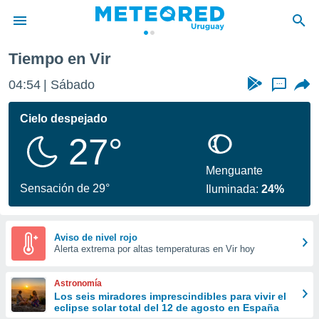
Tiempo en Vir
privacidad
04:54
Sábado
...
o de
om.uy
com.uy) ha
Cielo despejado
ado por
27°
es para
ue la
 que se
Menguante
e calidad.
Sensación de 29°
Iluminada:
24%
eder a este
ediante las
opciones:
Aviso de nivel rojo
Alerta extrema por altas temperaturas en Vir hoy
ookies y
e forma
Astronomía
d digital
Los seis miradores imprescindibles para vivir el
eclipse solar total del 12 de agosto en España
ada, basada